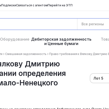
ы
Подписки
Связаться с агентом
Перейти на ЭТП
Все регионы
Оборудование
Дебиторская задолженность
Тов
и Ценные бумаги
ги
Смешанная задолженность
Вялкову Дмитрию
вании определения
Лот 5
мало-Ненецкого