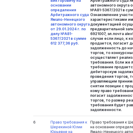
Викторовичу на
Арбитражного суда Я
основании
автономного округа от
определения
№А81-5367/2021 в сум
Арбитражного суда
Ознакомление участн
Ямало-Ненецкого
характеристиками и
автономного округа
документацией осущ
от 29.01.2024 г. по
предварительной запис
делу №А81-
6921007, эл.почта ale
5367/2021 в сумме
случае если лицо, к 
612 377,36 руб.
продается, погасит 
задолженность до на
торгов, то конкурсн
осуществляет реализ
требования. Если же л
требование продаетс
дебиторскую задолже
проведения торгов, 
управляющим приним
снятии позиции с прод
кому право требовани
погасит задолженнос
торгов, то размер ре
требования будет ра
задолженности.
6
Право требования к
Право требования к Ш
Шерекиной Юлии
на основании определ
Юрьевне на
Ямало-Ненецкого авто