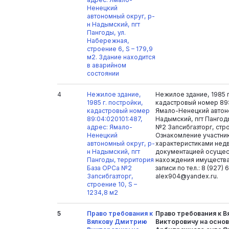
Ненецкий
автономный округ, р-
н Надымский, пгт
Пангоды, ул.
Набережная,
строение 6, S – 179,9
м2. Здание находится
в аварийном
состоянии
4
Нежилое здание,
Нежилое здание, 1985 г
1985 г. постройки,
кадастровый номер 89:
кадастровый номер
Ямало-Ненецкий автон
89:04:020101:487,
Надымский, пгт Пангод
адрес: Ямало-
№2 Запсибгазторг, стро
Ненецкий
Ознакомление участни
автономный округ, р-
характеристиками нед
н Надымский, пгт
документацией осущес
Пангоды, территория
нахождения имущества
База ОРСа №2
записи по тел.: 8 (927) 
Запсибгазторг,
alex904@yandex.ru.
строение 10, S –
1234,8 м2
5
Право требования к
Право требования к 
Вялкову Дмитрию
Викторовичу на осно