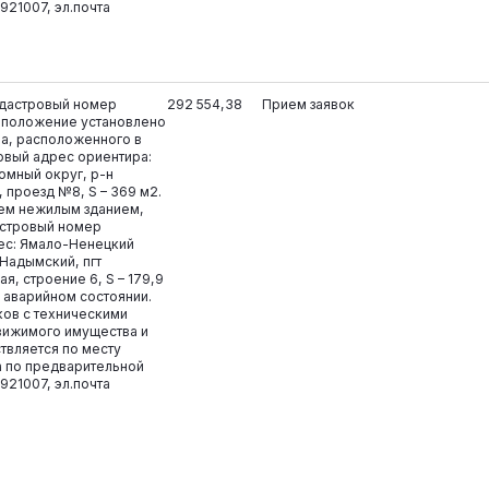
6921007, эл.почта
адастровый номер
292 554,38
Прием заявок
тоположение установлено
ра, расположенного в
товый адрес ориентира:
омный округ, р-н
 проезд №8, S – 369 м2.
ем нежилым зданием,
дастровый номер
рес: Ямало-Ненецкий
 Надымский, пгт
я, строение 6, S – 179,9
в аварийном состоянии.
ков с техническими
вижимого имущества и
твляется по месту
 по предварительной
6921007, эл.почта