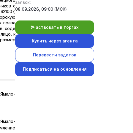
нецкого
заявок:
ников с
08.09.2026, 09:00 (МСК)
921007,
торскую
ю права
Участвовать в торгах
 в ходе
лицо, к
 размер
Купить через агента
Перевести задаток
Подписаться на обновления
Ямало-
Ямало-
омление