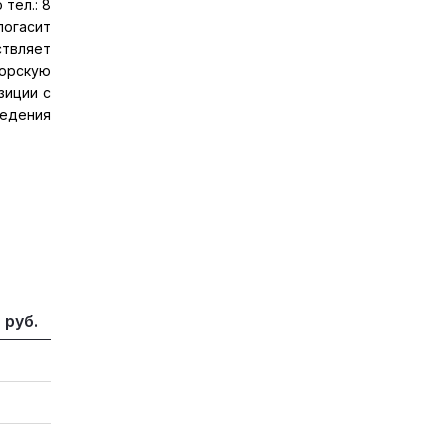
тел.: 8
погасит
твляет
торскую
зиции с
ведения
 руб.