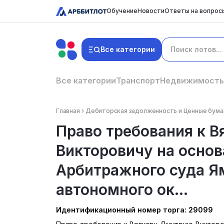
Обучение
Новости
Ответы на вопрос
Все категории
Все категории
Транспорт
Недвижимость
Главная
Дебиторская задолженность и Ценные бума
Право требования к 
Викторовичу на осно
Арбитражного суда Я
автономного ок...
Идентификационный номер торга: 29099