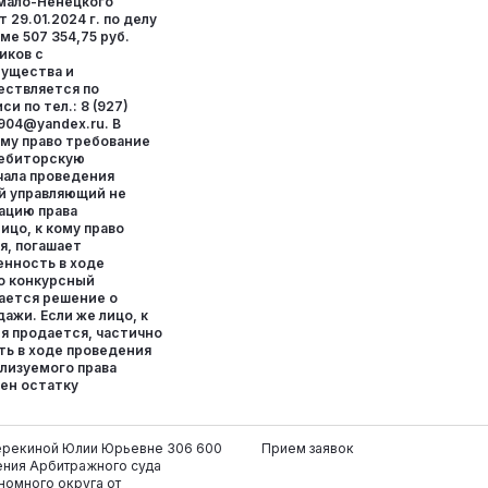
мало-Ненецкого
 29.01.2024 г. по делу
ме 507 354,75 руб.
иков с
мущества и
ествляется по
и по тел.: 8 (927)
x904@yandex.ru. В
кому право требование
дебиторскую
чала проведения
ый управляющий не
ацию права
ицо, к кому право
я, погашает
нность в ходе
то конкурсный
ается решение о
ажи. Если же лицо, к
я продается, частично
ть в ходе проведения
ализуемого права
вен остатку
ерекиной Юлии Юрьевне
306 600
Прием заявок
ения Арбитражного суда
номного округа от