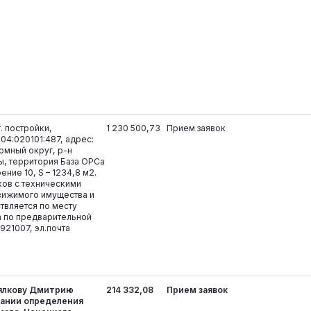
. постройки,
1 230 500,73
Прием заявок
04:020101:487, адрес:
омный округ, р-н
ы, территория База ОРСа
ение 10, S – 1234,8 м2.
ков с техническими
вижимого имущества и
твляется по месту
 по предварительной
6921007, эл.почта
Вялкову Дмитрию
214 332,08
Прием заявок
вании определения