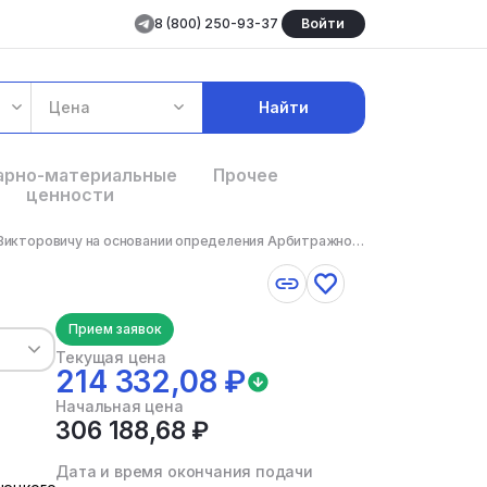
8 (800) 250-93-37
Войти
Цена
Найти
арно-материальные
Прочее
ценности
Право требования к Вялкову Дмитрию Викторовичу на основании определения Арбитражного суда Ямало-Нене...
Прием заявок
Текущая цена
214 332,08 ₽
Начальная цена
306 188,68 ₽
Дата и время окончания подачи