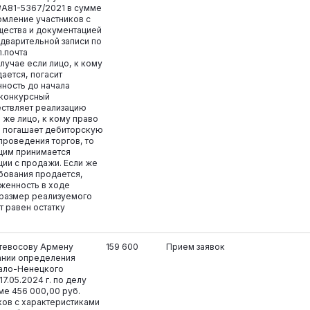
 №А81-5367/2021 в сумме
омление участников с
щества и документацией
дварительной записи по
л.почта
лучае если лицо, к кому
ается, погасит
ность до начала
 конкурсный
ствляет реализацию
 же лицо, к кому право
, погашает дебиторскую
проведения торгов, то
щим принимается
ции с продажи. Если же
ебования продается,
лженность в ходе
 размер реализуемого
т равен остатку
атевосову Армену
159 600
Прием заявок
ании определения
ало-Ненецкого
17.05.2024 г. по делу
е 456 000,00 руб.
ков с характеристиками