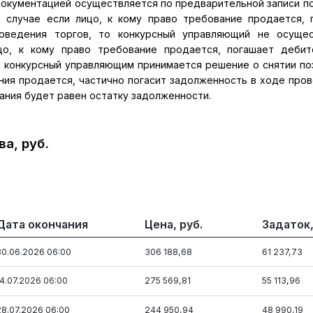
окументацией осуществляется по предварительной записи по 
 В случае если лицо, к кому право требование продается, 
оведения торгов, то конкурсный управляющий не осущес
цо, к кому право требование продается, погашает деби
о конкурсный управляющим принимается решение о снятии по
ания продается, частично погасит задолженность в ходе про
ания будет равен остатку задолженности.
а, руб.
Дата окончания
Цена, руб.
Задаток,
30.06.2026 06:00
306 188,68
61 237,73
14.07.2026 06:00
275 569,81
55 113,96
28.07.2026 06:00
244 950,94
48 990,19