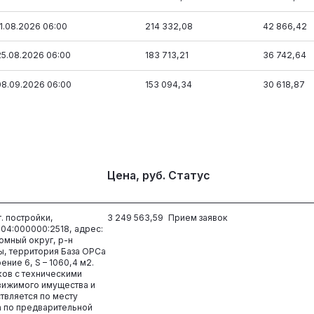
11.08.2026 06:00
214 332,08
42 866,42
25.08.2026 06:00
183 713,21
36 742,64
08.09.2026 06:00
153 094,34
30 618,87
Цена, руб.
Статус
. постройки,
3 249 563,59
Прием заявок
04:000000:2518, адрес:
омный округ, р-н
ы, территория База ОРСа
ение 6, S – 1060,4 м2.
ков с техническими
вижимого имущества и
твляется по месту
 по предварительной