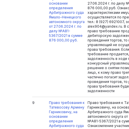
основании
27.06.2024 г. по делу
определения
876 000,00 руб. Ознак
Арбитражного суда
характеристиками иму
Ямало-Ненецкого
осуществляется по пре
автономного округа
тел.: 8 (927) 6921007, э
от 27.06.2024 г. по
alex904@yandex.ru. В с
делу №А81-
право требование прод
5367/2021 в сумме
дебиторскую задолжен
876 000,00 руб.
проведения торгов, то
управляющий не осуще
права требования. Если
требование продается
задолженность в ходе 
конкурсный управляю
решение о снятии пози
лицо, к кому право тр
частично погасит задо
проведения торгов, то
права требования буде
задолженности
9
Право требования к
Право требования к Т
Татевосову Армену
Гарниковичу, на основ
Гарниковичу, на
Арбитражного суда Ям
основании
автономного округа от 
определения
№А81-5367/2021 в сумм
Арбитражного суда
Ознакомление участни