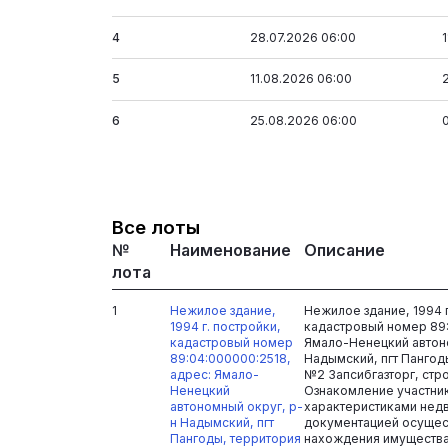
4
28.07.2026 06:00
5
11.08.2026 06:00
6
25.08.2026 06:00
Все лоты
№
Наименование
Описание
лота
1
Нежилое здание,
Нежилое здание, 1994 г
1994 г. постройки,
кадастровый номер 89:
кадастровый номер
Ямало-Ненецкий автон
89:04:000000:2518,
Надымский, пгт Пангод
адрес: Ямало-
№2 Запсибгазторг, стро
Ненецкий
Ознакомление участни
автономный округ, р-
характеристиками нед
н Надымский, пгт
документацией осущес
Пангоды, территория
нахождения имущества