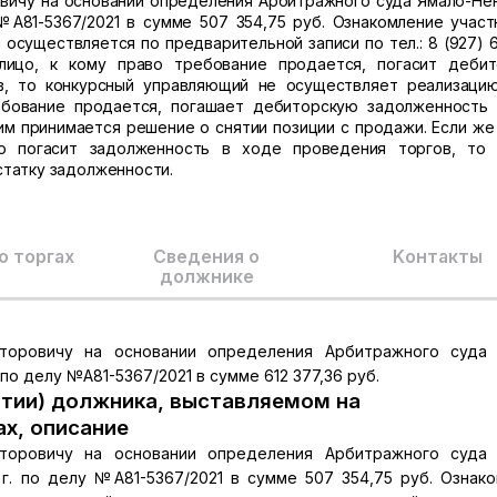
вичу на основании определения Арбитражного суда Ямало-Не
 №А81-5367/2021 в сумме 507 354,75 руб. Ознакомление участ
осуществляется по предварительной записи по тел.: 8 (927) 6
 лицо, к кому право требование продается, погасит деби
в, то конкурсный управляющий не осуществляет реализаци
ебование продается, погашает дебиторскую задолженность
м принимается решение о снятии позиции с продажи. Если же 
но погасит задолженность в ходе проведения торгов, то
статку задолженности.
о торгах
Сведения о
Kонтакты
должнике
торовичу на основании определения Арбитражного суда 
 по делу №А81-5367/2021 в сумме 612 377,36 руб.
тии) должника, выставляемом на
ах, описание
торовичу на основании определения Арбитражного суда 
 г. по делу №А81-5367/2021 в сумме 507 354,75 руб. Ознак