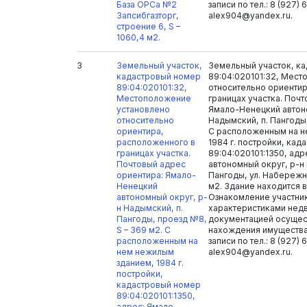
База ОРСа №2
записи по тел.: 8 (927) 
Запсибгазторг,
alex904@yandex.ru.
строение 6, S –
1060,4 м2.
3
Земельный участок,
Земельный участок, к
кадастровый номер
89:04:020101:32, Мес
89:04:020101:32,
относительно ориенти
Местоположение
границах участка. Поч
установлено
Ямало-Ненецкий автон
относительно
Надымский, п. Пангоды,
ориентира,
С расположенным на н
расположенного в
1984 г. постройки, ка
границах участка.
89:04:020101:1350, ад
Почтовый адрес
автономный округ, р-н
ориентира: Ямало-
Пангоды, ул. Набережна
Ненецкий
м2. Здание находится 
автономный округ, р-
Ознакомление участни
н Надымский, п.
характеристиками нед
Пангоды, проезд №8,
документацией осущес
S – 369 м2. С
нахождения имущества
расположенным на
записи по тел.: 8 (927) 
нем нежилым
alex904@yandex.ru.
зданием, 1984 г.
постройки,
кадастровый номер
89:04:020101:1350,
адрес: Ямало-