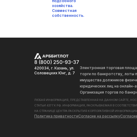
подсобного
хозяйства.
Совместная
собственность.
8 (800) 250-93-37
Электронная торговая площ
420034, г. Казань, ул.
Соловецких Юнг, д. 7
торги по банкротству, лоты
имущества должников физиче
юридических лиц на онлайн-а
Организация торгов по банкр
ЛЮБАЯ ИНФОРМАЦИЯ, ПРЕДСТАВЛЕННАЯ НА ДАННОМ САЙТЕ, НО
СТАТЬИ 437 ГК РФ. ИНФОРМАЦИЯ, РАСКРЫВАЕМАЯ В СООТВЕТСТВ
НА СТРАНИЦЕ ЦЕНТРА РАСКРЫТИЯ КОРПОРАТИВНОЙ ИНФОРМАЦИИ
Политика приватности
Согласие на рассылку
Согласи