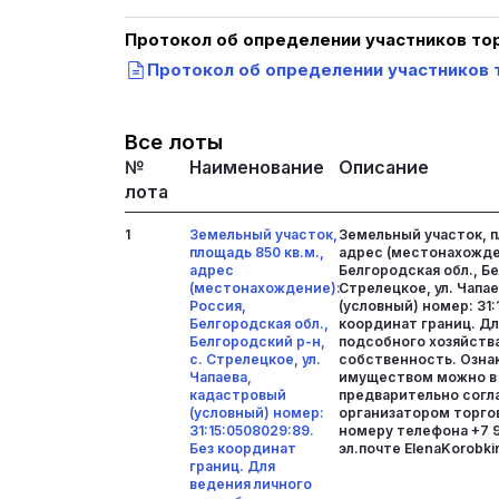
Протокол об определении участников то
Протокол об определении участников т
Все лоты
№
Наименование
Описание
лота
1
Земельный участок,
Земельный участок, п
площадь 850 кв.м.,
адрес (местонахожде
адрес
Белгородская обл., Бе
(местонахождение):
Стрелецкое, ул. Чапа
Россия,
(условный) номер: 31:
Белгородская обл.,
координат границ. Дл
Белгородский р-н,
подсобного хозяйств
с. Стрелецкое, ул.
собственность. Озна
Чапаева,
имуществом можно в
кадастровый
предварительно согла
(условный) номер:
организатором торго
31:15:0508029:89.
номеру телефона +7 9
Без координат
эл.почте ElenaKorobkin
границ. Для
ведения личного