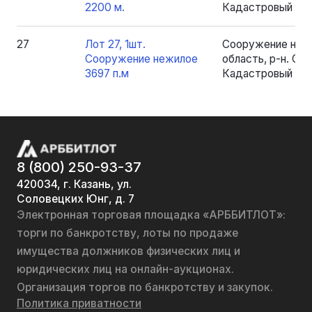
2200 м.
Кадастровый номе
27
Лот 27, 1шт.
Сооружение нежи
Сооружение нежилое
область, р-н. Серо
3697 п.м
Кадастровый номе
8 (800) 250-93-37
420034, г. Казань, ул.
Соловецких Юнг, д. 7
Электронная торговая площадка «АРББИТЛОТ»:
торги по банкротству, лоты по продаже
имущества должников физических лиц и
юридических лиц на онлайн-аукционах.
Организация торгов по банкротству и закупок.
Политика приватности