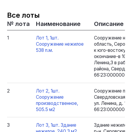
Все лоты
№ лота
Наименование
Описание
1
Лот 1, 1шт.
Сооружение нежи
Сооружение нежилое
область, Серовски
538 п.м.
к юго-востоку от
окончание-в 108м
Ленина,3 в рабоч
района, Свердло
66:23:0000000:77
2
Лот 2, 1шт.
Сооружение прои
Сооружение
Свердловская обл
производственное,
ул. Ленина, д. 1.
505.5 м2
66:23:0000000:8
3
Лот 3, 1шт. Здание
Здание нежилое 
нежилое, 240.3 м2
р-н. Серовский, 