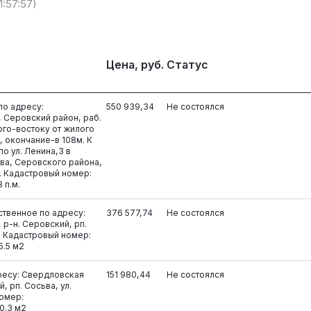
11:57:57)
Цена, руб.
Статус
о адресу:
550 939,34
Не состоялся
 Серовский район, раб.
 юго-востоку от жилого
, окончание-в 108м. К
по ул. Ленина,3 в
ва, Серовского района,
. Кадастровый номер:
 п.м.
твенное по адресу:
376 577,74
Не состоялся
 р-н. Серовский, рп.
1. Кадастровый номер:
5.5 м2
ресу: Свердловская
151 980,44
Не состоялся
, рп. Сосьва, ул.
номер:
0.3 м2