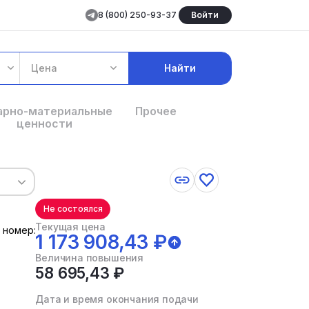
8 (800) 250-93-37
Войти
Цена
Найти
арно-материальные
Прочее
ценности
Не состоялся
Текущая цена
 номер:
1 173 908,43 ₽
Величина повышения
58 695,43 ₽
Дата и время окончания подачи