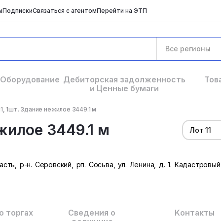
ы
Подписки
Связаться с агентом
Перейти на ЭТП
Все регионы
Оборудование
Дебиторская задолженность
Тов
и Ценные бумаги
11, 1шт. Здание нежилое 3449.1 м
ежилое 3449.1 м
Лот 11
ь, р-н. Серовский, рп. Сосьва, ул. Ленина, д. 1. Кадастровый
о торгах
Сведения о
Kонтакты