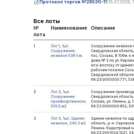
Протокол торгов №28530-11
(15.07.2026, 
Все лоты
№
Наименование
Описание
лота
1
Лот 1, 1шт.
Сооружение нежилое п
Сооружение
Свердловская область,
нежилое 538 п.м.
пос. Сосьва, В 106м. к
дома № 2 по ул. Кирова
юго-востоку от здания 
рабочем поселке Сось
Свердловской области
66:23:0000000:771, 538
2
Лот 2, 1шт.
Сооружение производс
Сооружение
Свердловская область,
производственное,
Сосьва, ул. Ленина, д. 
505.5 м2
66:23:0000000:852, 50
3
Лот 3, 1шт. Здание
Здание нежилое по ад
нежилое, 240.3 м2
область, р-н. Серовский
Ленина. Кадастровый 
66:23:2001004:1021, 24