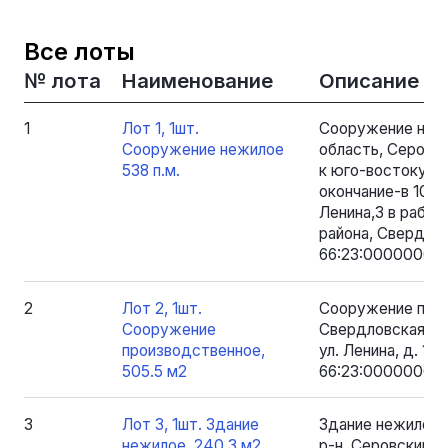
Все лоты
№ лота
Наименование
Описание
1
Лот 1, 1шт.
Сооружение нежи
Сооружение нежилое
область, Серовски
538 п.м.
к юго-востоку от
окончание-в 108м
Ленина,3 в рабоч
района, Свердло
66:23:0000000:77
2
Лот 2, 1шт.
Сооружение прои
Сооружение
Свердловская обл
производственное,
ул. Ленина, д. 1.
505.5 м2
66:23:0000000:8
3
Лот 3, 1шт. Здание
Здание нежилое 
нежилое, 240.3 м2
р-н. Серовский, 