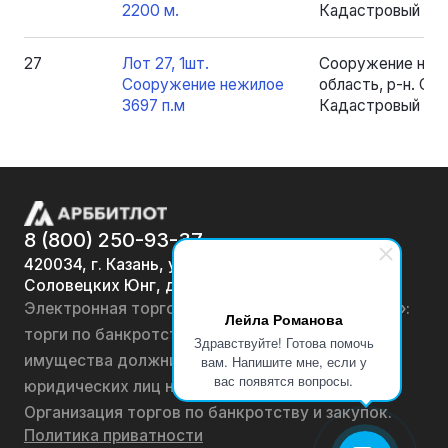
2200 м.
Кадастровый номе
27
Лот 27, 1шт.
Сооружение нежи
Сооружение нежилое
область, р-н. Серо
3697 п.м
Кадастровый номе
8 (800) 250-93-37
420034, г. Казань, ул.
Соловецких Юнг, д. 7
Электронная торговая площадка «АРББИТЛОТ»:
Лейла Романова
торги по банкротству, лоты по продаже
Здравствуйте! Готова помочь
имущества должников физических лиц и
вам. Напишите мне, если у
вас появятся вопросы.
юридических лиц на онлайн-аукционах.
Организация торгов по банкротству и закупок.
Политика приватности