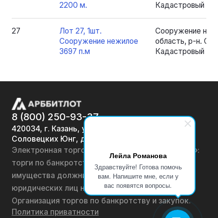
2200 м.
Кадастровый номе
27
Лот 27, 1шт.
Сооружение нежи
Сооружение нежилое
область, р-н. Серо
3697 п.м
Кадастровый номе
8 (800) 250-93-37
420034, г. Казань, ул.
Соловецких Юнг, д. 7
Электронная торговая площадка «АРББИТЛОТ»:
Лейла Романова
торги по банкротству, лоты по продаже
Здравствуйте! Готова помочь
имущества должников физических лиц и
вам. Напишите мне, если у
вас появятся вопросы.
юридических лиц на онлайн-аукционах.
Организация торгов по банкротству и закупок.
Политика приватности