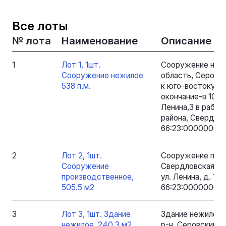
Все лоты
№ лота
Наименование
Описание
1
Лот 1, 1шт.
Сооружение нежи
Сооружение нежилое
область, Серовски
538 п.м.
к юго-востоку от
окончание-в 108м
Ленина,3 в рабоч
района, Свердло
66:23:0000000:77
2
Лот 2, 1шт.
Сооружение прои
Сооружение
Свердловская обл
производственное,
ул. Ленина, д. 1.
505.5 м2
66:23:0000000:8
3
Лот 3, 1шт. Здание
Здание нежилое 
нежилое, 240.3 м2
р-н. Серовский, 