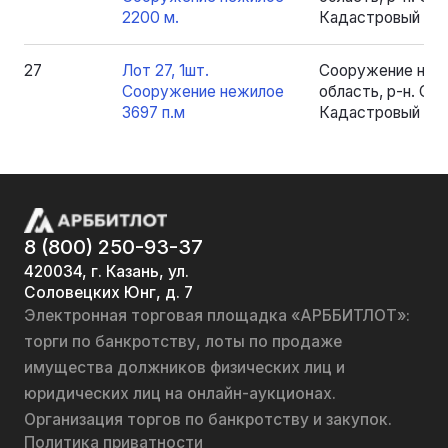
2200 м.
Кадастровый номе
27
Лот 27, 1шт.
Сооружение нежи
Сооружение нежилое
область, р-н. Серо
3697 п.м
Кадастровый номе
8 (800) 250-93-37
420034, г. Казань, ул.
Соловецких Юнг, д. 7
Электронная торговая площадка «АРББИТЛОТ»:
торги по банкротству, лоты по продаже
имущества должников физических лиц и
юридических лиц на онлайн-аукционах.
Организация торгов по банкротству и закупок.
Политика приватности