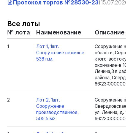
Протокол торгов №28530-23
(15.07.2026, 
Все лоты
№ лота
Наименование
Описание
1
Лот 1, 1шт.
Сооружение нежи
Сооружение нежилое
область, Серовски
538 п.м.
к юго-востоку от
окончание-в 108м
Ленина,3 в рабоч
района, Свердло
66:23:0000000:77
2
Лот 2, 1шт.
Сооружение прои
Сооружение
Свердловская обл
производственное,
ул. Ленина, д. 1.
505.5 м2
66:23:0000000:8