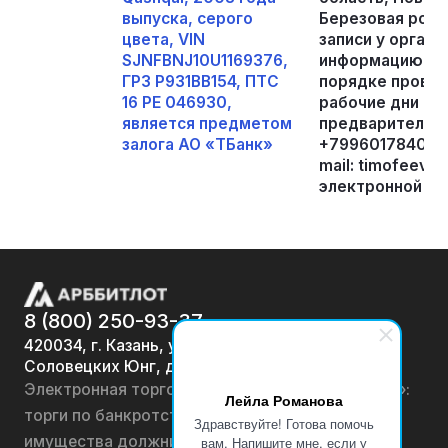
выпуска, серого
Березовая роща
цвета, VIN
записи у орган
SJNFBNJ10U1169376,
информацию о 
ГРЗ Р931ВВ154, ПТС
порядке провед
16 РЕ 046930,
рабочие дни с 1
является предметом
предварительно
залога АО «ТБанк»
+79960178409, 
mail: timofeev.a
электронной пл
8 (800) 250-93-37
420034, г. Казань, ул.
Соловецких Юнг, д. 7
Электронная торговая площадка «АРББИТЛОТ»:
Лейла Романова
торги по банкротству, лоты по продаже
Здравствуйте! Готова помочь
имущества должников физических лиц и
вам. Напишите мне, если у