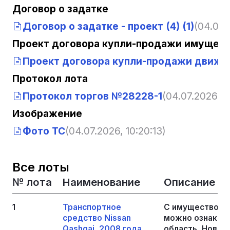
Договор о задатке
Договор о задатке - проект (4) (1)
(04.07.
Проект договора купли-продажи имущест
Проект договора купли-продажи движимо
Протокол лота
Протокол торгов №28228-1
(04.07.2026, 1
Изображение
Фото ТС
(04.07.2026, 10:20:13)
Все лоты
№ лота
Наименование
Описание
1
Транспортное
С имуществом,
средство Nissan
можно ознакоми
Qashqai, 2008 года
область, Новоси