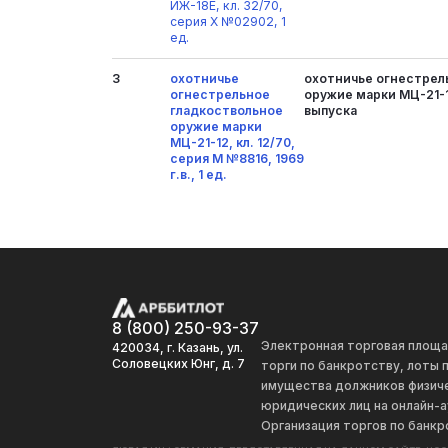
ИЖ-18Е, кл. 32/70,
серия Х №02902, 1
ед.
3
охотничье
охотничье огнестрел
огнестрельное
оружие марки МЦ-21-12
гладкоствольное
выпуска
оружие марки
МЦ-21-12, кл. 12/70,
серия М №8816, 1969
г.в., 1 ед.
8 (800) 250-93-37
Электронная торговая площ
420034, г. Казань, ул.
Соловецких Юнг, д. 7
торги по банкротству, лоты
имущества должников физиче
юридических лиц на онлайн-а
Организация торгов по банкр