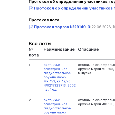
Протокол об определении участников то
Протокол об определении участников 
Протокол лота
Протокол торгов №29149-3
(22.06.2026, 1
Все лоты
№
Наименование
Описание
лота
1
охотничье
охотничье огнестрель
огнестрельное
оружие марки МР-153, к
гладкоствольное
выпуска
оружие марки
МР-153, кл. 12/76,
№0215323713, 2002
г.в., 1 ед.
2
охотничье
охотничье огнестрель
огнестрельное
оружие марки ИЖ-18Е, 
гладкоствольное
оружие марки