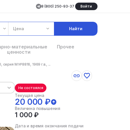
8 (800) 250-93-37
Войти
Цена
Найти
арно-материальные
Прочее
ценности
ерия М №8816, 1969 г.в., ...
Не состоялся
Текущая цена
20 000 ₽
Величина повышения
1 000 ₽
Дата и время окончания подачи