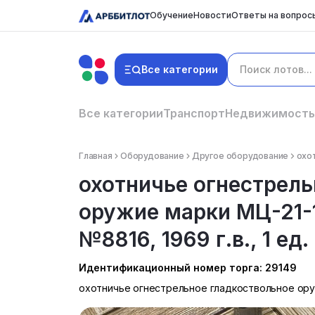
Обучение
Новости
Ответы на вопрос
Все категории
Все категории
Транспорт
Недвижимость
Главная
Оборудование
Другое оборудование
охот
охотничье огнестрель
оружие марки МЦ-21-12
№8816, 1969 г.в., 1 ед.
Идентификационный номер торга: 29149
охотничье огнестрельное гладкоствольное оружи