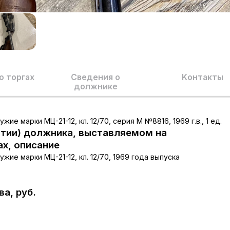
о торгах
Сведения о
Kонтакты
должнике
е марки МЦ-21-12, кл. 12/70, серия М №8816, 1969 г.в., 1 ед.
тии) должника, выставляемом на
ах, описание
ие марки МЦ-21-12, кл. 12/70, 1969 года выпуска
а, руб.