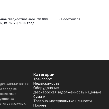
ьное гладкоствольное
20 000
Не состоялся
, кл. 12/70, 1969 года
Категории
Транспорт
Недвижимость
адка «АРББИТЛОТ»:
Оборудование
 по продаже
Дебиторская задолженность и Ценные
ских лиц и
бумаги
укционах.
Товарно-материальные ценности
отству и закупок.
Прочее