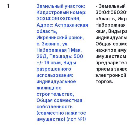
1
Земельный участок:
- Земельный уч
Кадастровый номер:
30:04:090301:5
30:04:090301:596,
область, Икряни
Адрес: Астраханская
Набережная 1 Ма
область,
кв.м, Виды раз
Икрянинский район,
индивидуальное
с. Зюзино, ул.
Общая совместн
Набережная 1 Мая,
нажитое имущес
26Д, Площадь: 500
имуществом и 
+/- 16 кв.м, Виды
предварительно
разрешенного
приема заявок в
использования:
электронной по
индивидуальное
торгов.
жилищное
строительство,
Общая совместная
собственность
(совместно нажитое
имущество) (лот №1)