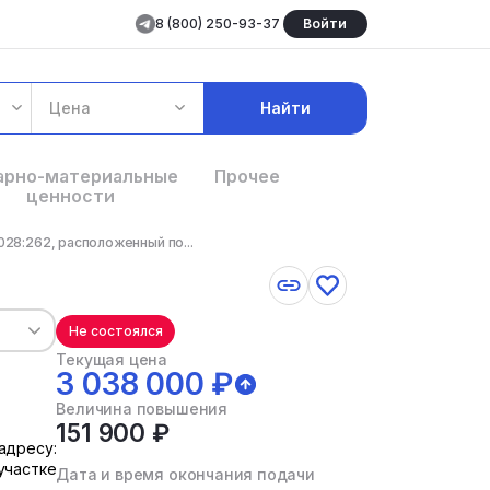
8 (800) 250-93-37
Войти
Цена
Найти
арно-материальные
Прочее
ценности
028:262, расположенный по...
Не состоялся
Текущая цена
3 038 000 ₽
Величина повышения
151 900 ₽
адресу:
участке
Дата и время окончания подачи