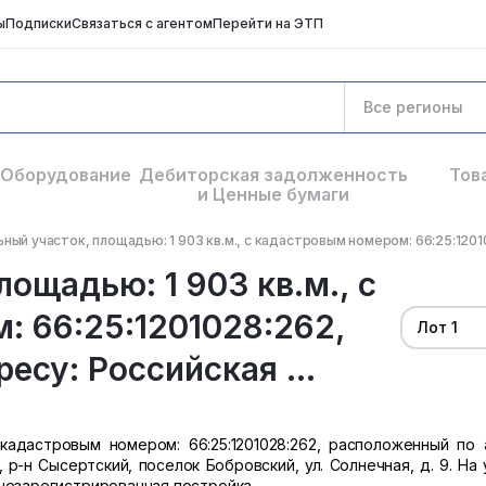
ы
Подписки
Связаться с агентом
Перейти на ЭТП
Все регионы
Оборудование
Дебиторская задолженность
Тов
и Ценные бумаги
ный участок, площадью: 1 903 кв.м., с кадастровым номером: 66:25:1201
ощадью: 1 903 кв.м., с
 66:25:1201028:262,
Лот 1
есу: Российская ...
 кадастровым номером: 66:25:1201028:262, расположенный по 
р-н Сысертский, поселок Бобровский, ул. Солнечная, д. 9. На 
незарегистрированная постройка.