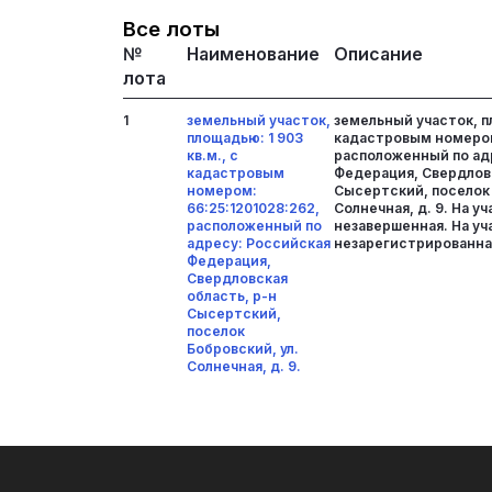
Все лоты
№
Наименование
Описание
лота
1
земельный участок,
земельный участок, пл
площадью: 1 903
кадастровым номером:
кв.м., с
расположенный по ад
кадастровым
Федерация, Свердловс
номером:
Сысертский, поселок 
66:25:1201028:262,
Солнечная, д. 9. На у
расположенный по
незавершенная. На у
адресу: Российская
незарегистрированна
Федерация,
Свердловская
область, р-н
Сысертский,
поселок
Бобровский, ул.
Солнечная, д. 9.