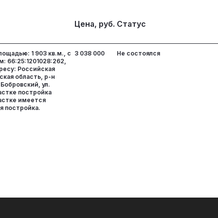
Цена, руб.
Статус
ощадью: 1 903 кв.м., с
3 038 000
Не состоялся
 66:25:1201028:262,
ресу: Российская
кая область, р-н
Бобровский, ул.
частке постройка
частке имеется
я постройка.