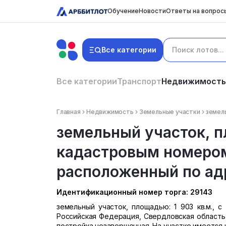
Обучение
Новости
Ответы на вопрос
Все категории
Все категории
Транспорт
Недвижимость
Главная
Недвижимость
Земельные участки
земель
земельный участок, пл
кадастровым номером:
расположенный по адр
Идентификационный номер торга: 29143
земельный участок, площадью: 1 903 кв.м., с
Российская Федерация, Свердловская область, 
постройка незавершенная. На участке имеется 