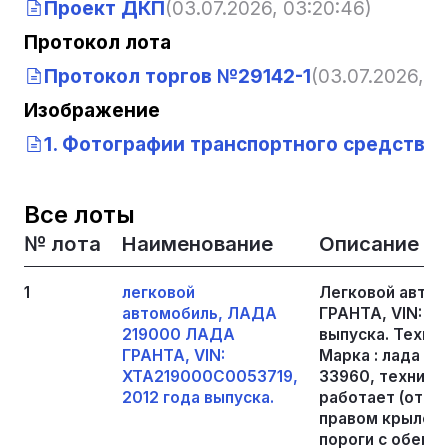
Проект ДКП
(03.07.2026, 03:20:46)
Протокол лота
Протокол торгов №29142-1
(03.07.2026, 0
Изображение
1. Фотографии транспортного средства
(
Все лоты
№ лота
Наименование
Описание
1
легковой
Легковой авто
автомобиль, ЛАДА
ГРАНТА, VIN: X
219000 ЛАДА
выпуска. Техни
ГРАНТА, VIN:
Марка : лада гр
XTA219000C0053719,
33960, техниче
2012 года выпуска.
работает (откл
правом крыле с
пороги с обеих 