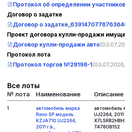
Протокол об определении участников т
Договор о задатке
Договор о задатке_63914707787636403
Проект договора купли-продажи имущест
Договор купли-продажи авто
(03.07.2026
Протокол лота
Протокол торгов №29198-1
(03.07.2026, 0
Все лоты
№ лота
Наименование
Описание
1
автомобиль марка
автомобиль мар
Reno SP модель
UJ2264, 2011 г.
KZJA710 UJ2264,
X7LSRB2HBH3891
2011 г.в.,
T478OB152