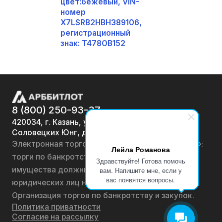
цвет:бежевый, VIN-
номер
X7LSRB2HBH389106,
регистрационный
знак: T478OB152
8 (800) 250-93-37
420034, г. Казань, ул.
Соловецких Юнг, д. 7
Электронная торговая площадка «АРББИТЛОТ»:
Лейла Романова
торги по банкротству, лоты по продаже
Здравствуйте! Готова помочь
имущества должников физических лиц и
вам. Напишите мне, если у
вас появятся вопросы.
юридических лиц на онлайн-аукционах.
Организация торгов по банкротству и закупок.
Политика приватности
Согласие на рассылку