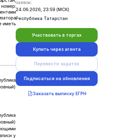
тарстан,
заявок:
 номер:
24.06.2026, 23:59 (МСК)
ментами
изатора
Республика Татарстан
бе иметь
Участвовать в торгах
Купить через агента
Перевести задаток
Подписаться на обновления
публика
ловный)
Заказать выписку ЕГРН
публика
ловный)
вающими
аписи у