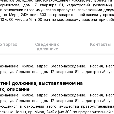
ачение: жилое, адрес (местонахождение): Россия, Республика Та
Лермонтова, дом 17, квартира 81, кадастровый (условный)
ся в отношении этого имущества правоустанавливающими доку
, пр. Мира, 24Ж офис 303 по предварительной записи у орган
 10 ч. 00 мин. до 16 ч. 00 мин. по московскому времени, при се
о торгах
Сведения о
Kонтакты
должнике
назначение: жилое, адрес (местонахождение): Россия, Рес
рск, ул. Лермонтова, дом 17, квартира 81, кадастровый (ус
тии) должника, выставляемом на
ах, описание
назначение: жилое, адрес (местонахождение): Россия, Рес
рск, ул. Лермонтова, дом 17, квартира 81, кадастровый (ус
 имеющимися в отношении этого имущества правоустанавли
режные Челны, пр. Мира, 24Ж офис 303 по предварительной з