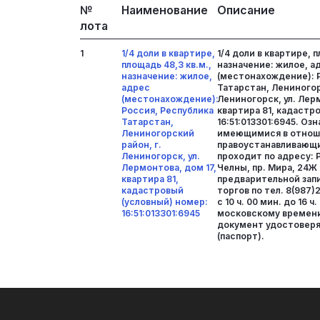
№
Наименование
Описание
лота
1
1/4 доли в квартире,
1/4 доли в квартире, п
площадь 48,3 кв.м.,
назначение: жилое, а
назначение: жилое,
(местонахождение): 
адрес
Татарстан, Лениногор
(местонахождение):
Лениногорск, ул. Лерм
Россия, Республика
квартира 81, кадастр
Татарстан,
16:51:013301:6945. Оз
Лениногорский
имеющимися в отнош
район, г.
правоустанавливающ
Лениногорск, ул.
проходит по адресу: 
Лермонтова, дом 17,
Челны, пр. Мира, 24Ж
квартира 81,
предварительной запи
кадастровый
торгов по тел. 8(987)
(условный) номер:
с 10 ч. 00 мин. до 16 ч
16:51:013301:6945
московскому времени
документ удостовер
(паспорт).