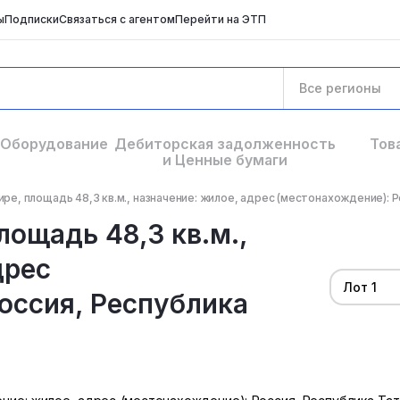
ы
Подписки
Связаться с агентом
Перейти на ЭТП
Все регионы
Оборудование
Дебиторская задолженность
Тов
и Ценные бумаги
тире, площадь 48,3 кв.м., назначение: жилое, адрес (местонахождение): Ро
площадь 48,3 кв.м.,
дрес
Лот 1
оссия, Республика