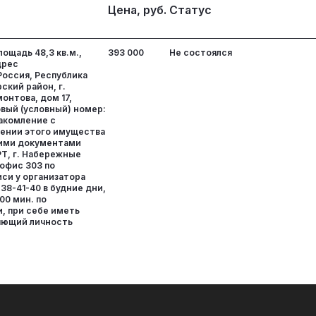
Цена, руб.
Статус
лощадь 48,3 кв.м.,
393 000
Не состоялся
дрес
Россия, Республика
ский район, г.
онтова, дом 17,
овый (условный) номер:
накомление с
ении этого имущества
ими документами
РТ, г. Набережные
 офис 303 по
си у организатора
238-41-40 в будние дни,
. 00 мин. по
, при себе иметь
яющий личность