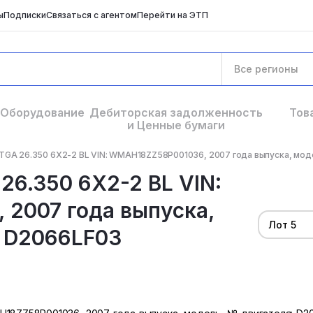
ы
Подписки
Связаться с агентом
Перейти на ЭТП
Все регионы
Оборудование
Дебиторская задолженность
Тов
и Ценные бумаги
GA 26.350 6X2-2 BL VIN: WMAH18ZZ58P001036, 2007 года выпуска, модель
6.350 6X2-2 BL VIN:
2007 года выпуска,
Лот 5
: D2066LF03