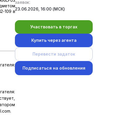
066LF03
заявок:
едметом
23.06.2026, 16:00 (МСК)
2-109 в
Участвовать в торгах
Купить через агента
Перевести задаток
гателя:
Подписаться на обновления
гателя:
твует,
затором
l.com.