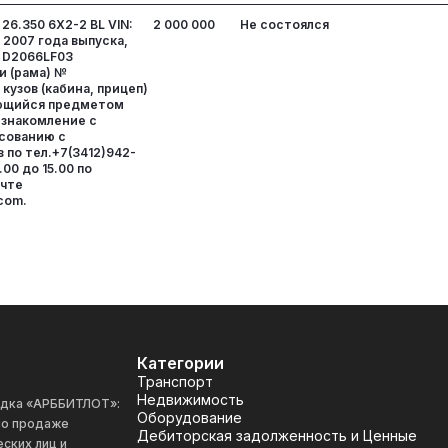
6.350 6X2-2 BL VIN:
2 000 000
Не состоялся
2007 года выпуска,
: D2066LF03
и (рама) №
узов (кабина, прицеп)
яющийся предметом
 Ознакомление с
сованию с
 по тел.+7(3412)942-
.00 до 15.00 по
очте
com.
Категории
Транспорт
Недвижимость
адка «АРББИТЛОТ»:
Оборудование
 по продаже
Дебиторская задолженность и Ценные
ских лиц и