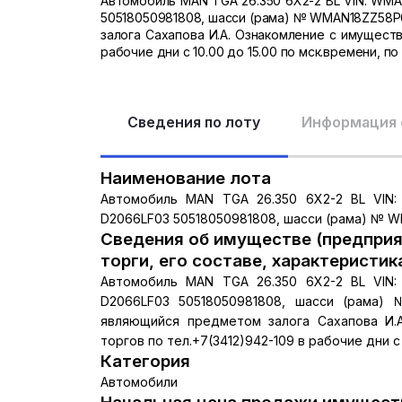
Автомобиль MAN TGA 26.350 6X2-2 BL VIN: WMA
50518050981808, шасси (рама) № WMAN18ZZ58P0
залога Сахапова И.А. Ознакомление с имуществ
рабочие дни с 10.00 до 15.00 по мск.времени, по
Сведения по лоту
Информация 
Наименование лота
Автомобиль MAN TGA 26.350 6X2-2 BL VIN:
D2066LF03 50518050981808, шасси (рама) № WM
Сведения об имуществе (предприя
торги, его составе, характеристик
Автомобиль MAN TGA 26.350 6X2-2 BL VIN:
D2066LF03 50518050981808, шасси (рама) 
являющийся предметом залога Сахапова И.
торгов по тел.+7(3412)942-109 в рабочие дни с 
Категория
Автомобили