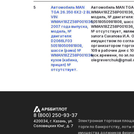
5
Автомобиль MAN
Автомобиль MAN TGA 2
TGA 26.350 6X2-2 BL
WMAH18ZZ58P001036, 
VIN:
модель, № двигателя
WMAH18ZZ58P001036,
50518050981808, шасс
2007 года выпуска,
WMAN18ZZ58P001036, к
модель, №
№ отсутствует, явл
двигателя:
залога Сахапова И.А.
D2066LF03
имуществом по согла
50518050981808,
организатором торгов
шасси (рама) №
109 в рабочие дни с 10
WMAN18ZZ58P001036,
мск.времени, по эл.п
кузов (кабина,
olegreverchuk@gmail.
прицеп) №
отсутствует.
8 (800) 250-93-37
Электронная торговая площ
420034, г. Казань, ул.
Соловецких Юнг, д. 7
торги по банкротству, лоты
имущества должников физиче