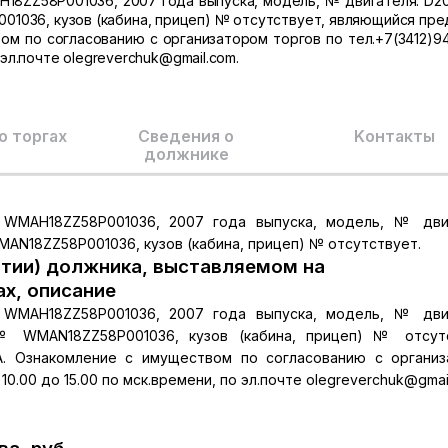
H18ZZ58P001036, 2007 года выпуска, модель, № двигателя: D2
01036, кузов (кабина, прицеп) № отсутствует, являющийся пр
ом по согласованию с организатором торгов по тел.+7(3412)94
 эл.почте olegreverchuk@gmail.com.
о торгах
Сведения о
Kонтакты
должнике
 WMAH18ZZ58P001036, 2007 года выпуска, модель, № дви
AN18ZZ58P001036, кузов (кабина, прицеп) № отсутствует.
тии) должника, выставляемом на
ах, описание
 WMAH18ZZ58P001036, 2007 года выпуска, модель, № дви
№ WMAN18ZZ58P001036, кузов (кабина, прицеп) № отсутс
А. Ознакомление с имуществом по согласованию с органи
10.00 до 15.00 по мск.времени, по эл.почте olegreverchuk@gmai