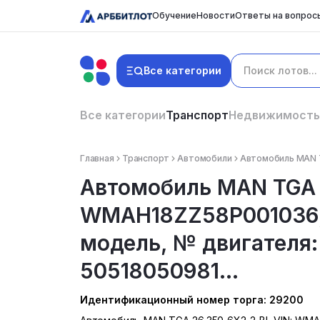
Обучение
Новости
Ответы на вопрос
Все категории
Все категории
Транспорт
Недвижимость
Главная
Транспорт
Автомобили
Автомобиль MAN T
Автомобиль MAN TGA 2
WMAH18ZZ58P001036, 
модель, № двигателя
50518050981...
Идентификационный номер торга: 29200