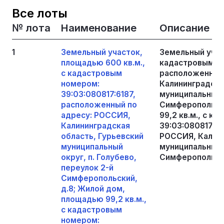
Все лоты
№ лота
Наименование
Описание
1
Земельный участок,
Земельный учас
площадью 600 кв.м.,
кадастровым но
с кадастровым
расположенный
номером:
Калининградска
39:03:080817:6187,
муниципальный о
расположенный по
Симферопольски
адресу: РОССИЯ,
99,2 кв.м., с к
Калининградская
39:03:080817:7
область, Гурьевский
РОССИЯ, Калини
муниципальный
муниципальный о
округ, п. Голубево,
Симферопольски
переулок 2-й
Симферопольский,
д.8; Жилой дом,
площадью 99,2 кв.м.,
с кадастровым
номером: