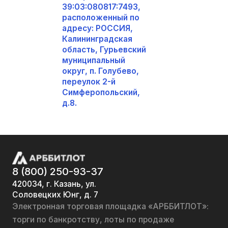
39:03:080817:7493,
расположенный по
адресу: РОССИЯ,
Калининградская
область, Гурьевский
муниципальный
округ, п. Голубево,
переулок 2-й
Симферопольский,
д.8.
8 (800) 250-93-37
420034, г. Казань, ул.
Соловецких Юнг, д. 7
Электронная торговая площадка «АРББИТЛОТ»:
торги по банкротству, лоты по продаже