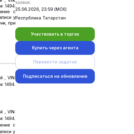
 , VIN:
заявок:
м: 1494.
25.06.2026, 23:59 (МСК)
ление с
аписи у
Республика Татарстан
ени, при
Участвовать в торгах
Купить через агента
Перевести задаток
Подписаться на обновления
 , VIN:
м: 1494.
 , VIN:
м: 1494.
ление с
аписи у