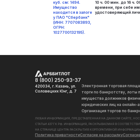
куб. см: 1494.
10 ч. 00 мин. до 16 ч.
Имущество
времени, при себе и
находится в залоге
удостоверяющий личн
у ПАО "Сбербанк"
(ИНН: 7707083893,
ОГРН:
1027700132195).
8 (800) 250-93-37
Электронная торговая площ
420034, г. Казань, ул.
Соловецких Юнг, д. 7
торги по банкротству, лоты
имущества должников физиче
юридических лиц на онлайн-а
Организация торгов по банкр
ЛЮБАЯ ИНФОРМАЦИЯ, ПРЕДСТАВЛЕННАЯ НА ДАННОМ САЙТЕ, НО
СТАТЬИ 437 ГК РФ. ИНФОРМАЦИЯ, РАСКРЫВАЕМАЯ В СООТВЕТСТВ
НА СТРАНИЦЕ ЦЕНТРА РАСКРЫТИЯ КОРПОРАТИВНОЙ ИНФОРМАЦИИ
Политика приватности
Согласие на рассылку
Согласи