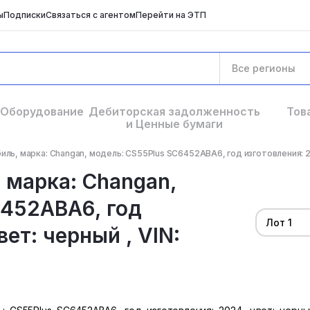
ы
Подписки
Связаться с агентом
Перейти на ЭТП
Все регионы
Оборудование
Дебиторская задолженность
Тов
и Ценные бумаги
ль, марка: Changan, модель: CS55Plus SC6452ABA6, год изготовления: 20
 марка: Changan,
6452ABA6, год
Лот 1
вет: черный , VIN: