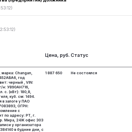
ва (предприятия) должника
:53:12)
2:53:12)
Цена, руб.
Статус
 марка: Changan,
1 887 650
Не состоялся
452ABA6, год
вет: черный , VIN:
/н: У890АН716,
 с. (кВт): 180,8,
ля, куб. см: 1494.
 в залоге у ПАО
7083893, ОГРН:
комление с
 по адресу: РТ, г.
р. Мира, 24Ж офис 303
аписи у организатора
384140 в будние дни, с