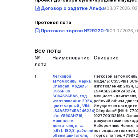
Проект договора купли-продажи имущест
Договор о задатке Альфа
(03.07.2026, 02
Протокол лота
Протокол торгов №29220-1
(03.07.2026, 0
Все лоты
№
Наименование
Описание
лота
1
Легковой
Легковой автомобиль,
автомобиль, марка:
модель: CS55Plus SC6
Changan, модель:
изготовления: 2024, ц
CS55Plus
LS4ASE2E4RA246224, г
SC6452ABA6, год
мощность двигателя, л.
изготовления: 2024,
рабочий объем двигате
цвет: черный , VIN:
Имущество находится
LS4ASE2E4RA246224,
"Сбербанк" (ИНН: 770
г/н: У890АН716,
1027700132195). Озна
мощность
документами проходит
двигателя, л. с.
Набережные Челны, п
(кВт): 180,8, рабочий
по предварительной з
объем двигателя,
торгов по тел. +79872