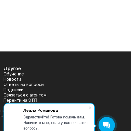
Другое
Обучение
Новости
Ответы на вопросы
Подписки
Связаться с агентом
Перейти на ЭТП
Лейла Романова
ВЛЯЕТСЯ ПУБЛИЧНОЙ ОФЕРТОЙ, ОПРЕДЕЛЯЕМОЙ ПОЛОЖЕНИЯМИ
Здравствуйте! Готова помочь вам.
 (УТВ. БАНКОМ РОССИИ 30.12.2014 N 454-П), РАЗМЕЩЕНА
Напишите мне, если у вас появятся
вопросы.