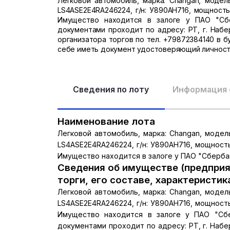
Легковой автомобиль, марка: Changan, модель
LS4ASE2E4RA246224, г/н: У890АН716, мощность д
Имущество находится в залоге у ПАО "Сбер
документами проходит по адресу: РТ, г. Набе
организатора торгов по тел. +79872384140 в буд
себе иметь документ удостоверяющий личность
Сведения по лоту
Информация 
Наименование лота
Легковой автомобиль, марка: Changan, модель
LS4ASE2E4RA246224, г/н: У890АН716, мощность д
Имущество находится в залоге у ПАО "Сбербан
Сведения об имуществе (предприя
торги, его составе, характеристик
Легковой автомобиль, марка: Changan, модель
LS4ASE2E4RA246224, г/н: У890АН716, мощность д
Имущество находится в залоге у ПАО "Сбер
документами проходит по адресу: РТ, г. Набе