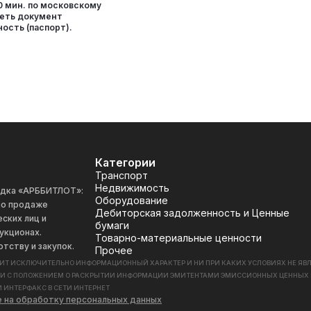
 00 мин. по московскому
меть документ
ость (паспорт).
Категории
Транспорт
Недвижимость
адка «АРББИТЛОТ»:
Оборудование
 по продаже
Дебиторская задолженность и Ценные
ских лиц и
бумаги
укционах.
Товарно-материальные ценности
отству и закупок.
Прочее
СИТ ИСКЛЮЧИТЕЛЬНО ИНФОРМАЦИОННЫЙ ХАРАКТЕР И НИ ПРИ КАКИХ УСЛОВИЯХ НЕ Я
ИИ С ПОЛОЖЕНИЕМ О РАСКРЫТИИ ИНФОРМАЦИИ ЭМИТЕНТАМИ ЭМИССИОННЫХ ЦЕННЫХ БУМАГ
 ИНТЕРФАКС В СЕТИ ИНТЕРНЕТ
е на обработку персональных данных