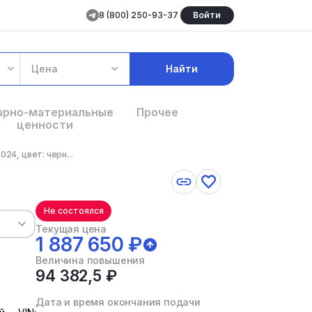
8 (800) 250-93-37
Войти
Цена
Найти
арно-материальные
Прочее
ценности
24, цвет: черн...
Не состоялся
Текущая цена
1 887 650 ₽
Величина повышения
94 382,5 ₽
Дата и время окончания подачи