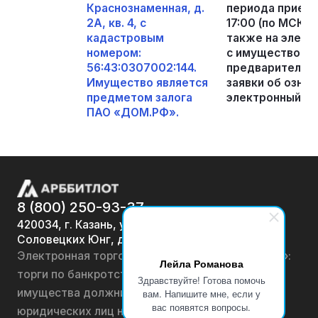
Краснознаменная, д.
периода приема 
2А, кв. 4, с
17:00 (по МСК) 
кадастровым
также на элект
номером:
с имуществом 
56:43:0307002:144.
предварительно
Имущество является
заявки об озна
предметом залога
электронный ад
ПАО «ДОМ.РФ».
8 (800) 250-93-37
420034, г. Казань, ул.
Соловецких Юнг, д. 7
Электронная торговая площадка «АРББИТЛОТ»:
Лейла Романова
торги по банкротству, лоты по продаже
Здравствуйте! Готова помочь
имущества должников физических лиц и
вам. Напишите мне, если у
вас появятся вопросы.
юридических лиц на онлайн-аукционах.