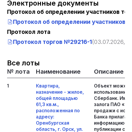
Электронные документы
Протокол об определении участников тор
Протокол об определении участников т
Протокол лота
Протокол торгов №29216-1
(03.07.2026, 02
Все лоты
№ лота
Наименование
Описание
1
Квартира,
Объект может 
назначение - жилое,
использованием
общей площадью
Сбербанк. Иму
61,3 кв.м.,
залога ПАО «ДО
расположенная по
продажи с испо
адресу:
Банка прилагае
Оренбургская
информацию мо
область, г. Орск, ул.
публикации соо