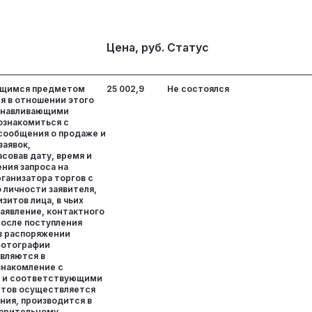
Цена, руб.
Статус
ющимся предметом
25 002,9
Не состоялся
я в отношении этого
анавливающими
ознакомиться с
сообщения о продаже и
заявок,
совав дату, время и
ния запроса на
ганизатора торгов с
 личности заявителя,
зитов лица, в чьих
аявление, контактного
После поступления
в распоряжении
фотографии
вляются в
знакомление с
е и соответствующими
нтов осуществляется
ния, производится в
варительному