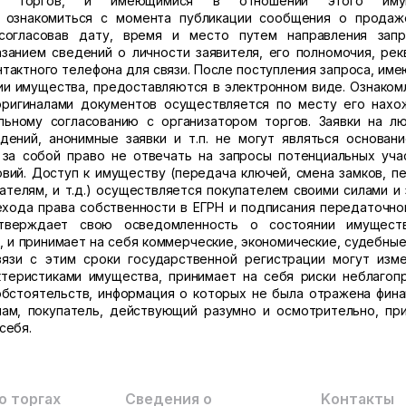
м торгов, и имеющимися в отношении этого иму
 ознакомиться с момента публикации сообщения о прода
 согласовав дату, время и место путем направления зап
занием сведений о личности заявителя, его полномочия, рек
онтактного телефона для связи. После поступления запроса, им
ии имущества, предоставляются в электронном виде. Ознаком
ригиналами документов осуществляется по месту его нахо
ьному согласованию с организатором торгов. Заявки на л
дений, анонимные заявки и т.п. не могут являться основан
 за собой право не отвечать на запросы потенциальных уча
вий. Доступ к имуществу (передача ключей, смена замков, п
телям, и т.д.) осуществляется покупателем своими силами и 
хода права собственности в ЕГРН и подписания передаточног
дтверждает свою осведомленность о состоянии имуществ
, и принимает на себя коммерческие, экономические, судебные
вязи с этим сроки государственной регистрации могут изме
ктеристиками имущества, принимает на себя риски неблагоп
 обстоятельств, информация о которых не была отражена фин
ам, покупатель, действующий разумно и осмотрительно, пр
себя.
о торгах
Сведения о
Kонтакты