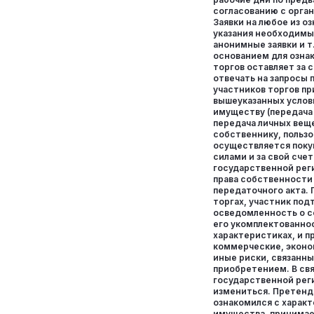
согласованию с орга
Заявки на любое из о
указания необходимы
анонимные заявки и т.
основанием для озна
торгов оставляет за 
отвечать на запросы
участников торгов п
вышеуказанных услов
имуществу (передача 
передача личных вещ
собственнику, пользов
осуществляется поку
силами и за свой счет
государственной рег
права собственности 
передаточного акта. 
торгах, участник по
осведомленность о с
его укомплектованнос
характеристиках, и п
коммерческие, эконо
иные риски, связанны
приобретением. В свя
государственной рег
измениться. Претенд
ознакомился с харак
имущества, принимае