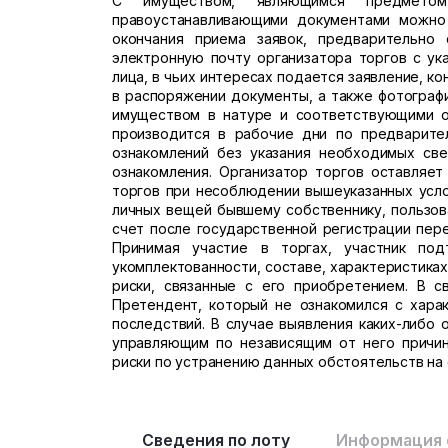
С имуществом, являющимся предмето
правоустанавливающими документами можно
окончания приема заявок, предварительно
электронную почту организатора торгов с ука
лица, в чьих интересах подается заявление, к
в распоряжении документы, а также фотограф
имуществом в натуре и соответствующими о
производится в рабочие дни по предварител
ознакомлений без указания необходимых све
ознакомления. Организатор торгов оставляет
торгов при несоблюдении вышеуказанных усло
личных вещей бывшему собственнику, пользова
счет после государственной регистрации пере
Принимая участие в торгах, участник по
укомплектованности, составе, характеристиках
риски, связанные с его приобретением. В с
Претендент, который не ознакомился с хара
последствий. В случае выявления каких-либо
управляющим по независящим от него причин
риски по устранению данных обстоятельств на 
Сведения по лоту
Информация 