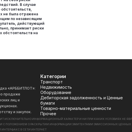
ледствий. В случае
о обстоятельств,
х не была отражена
ющим по независящим
окупатель, действующий
льно, принимает риски
х обстоятельств на
Категории
Транспорт
Недвижимость
адка «АРББИТЛОТ»:
Оборудование
 по продаже
Дебиторская задолженность и Ценные
ских лиц и
бумаги
укционах.
Товарно-материальные ценности
отству и закупок.
Прочее
СИТ ИСКЛЮЧИТЕЛЬНО ИНФОРМАЦИОННЫЙ ХАРАКТЕР И НИ ПРИ КАКИХ УСЛОВИЯХ НЕ Я
ИИ С ПОЛОЖЕНИЕМ О РАСКРЫТИИ ИНФОРМАЦИИ ЭМИТЕНТАМИ ЭМИССИОННЫХ ЦЕННЫХ БУМАГ
 ИНТЕРФАКС В СЕТИ ИНТЕРНЕТ