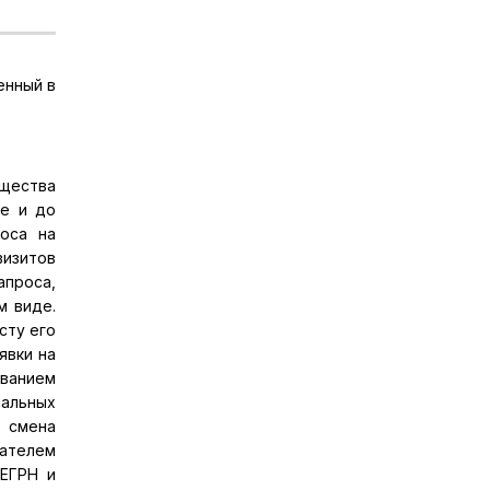
енный в
щества
же и до
роса на
визитов
апроса,
м виде.
сту его
явки на
ованием
иальных
, смена
пателем
 ЕГРН и