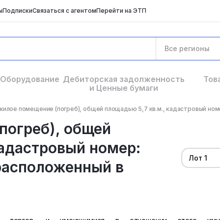
ы
Подписки
Связаться с агентом
Перейти на ЭТП
Все регионы
Оборудование
Дебиторская задолженность
Тов
и Ценные бумаги
илое помещение (погреб), общей площадью 5,7 кв.м., кадастровый номер
погреб), общей
кадастровый номер:
Лот 1
расположенный в