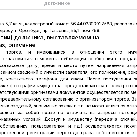
должнике
5,7 кв.м., кадастровый номер: 56:44:0239001:7583, располож
су: г. Оренбург, пр. Гагарина, 55/1, пом 769.
тии) должника, выставляемом на
ах, описание
м торгов, и имеющимися в отношении этого иму
 ознакомиться с момента публикации сообщения о прода
 согласовав дату, время и место путем направления зап
занием сведений о личности заявителя, его полномочия, рек
е, контактного телефона для связи. После поступления з
кже фотографии имущества, предоставляются в электронно
ветствующими оригиналами документов осуществляется по ме
предварительному согласованию с организатором торгов. За
мых сведений, анонимные заявки и т.п. не могут являться осн
тавляет за собой право не отвечать на запросы потенц
казанных условий. Доступ к имуществу (передача ключей
бственнику, пользователям, и т.д.) осуществляется поку
арственной регистрации перехода права собственности в