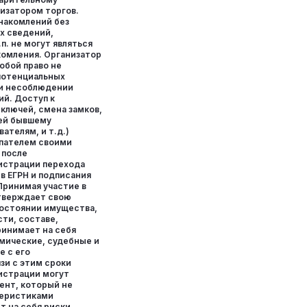
низатором торгов.
знакомлений без
х сведений,
п. не могут являться
комления. Организатор
собой право не
 потенциальных
ри несоблюдении
ий. Доступ к
ключей, смена замков,
ей бывшему
ателям, и т.д.)
пателем своими
 после
истрации перехода
в ЕГРН и подписания
Принимая участие в
дтверждает свою
остоянии имущества,
ти, составе,
ринимает на себя
мические, судебные и
е с его
зи с этим сроки
истрации могут
ент, который не
теристиками
т на себя риски