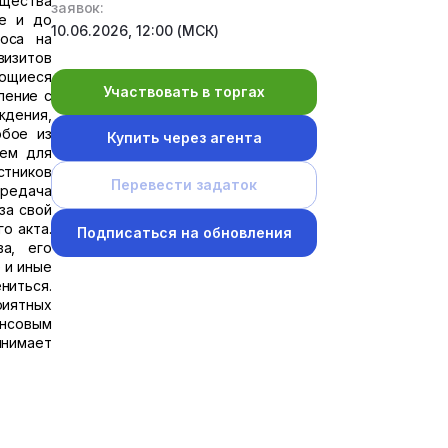
щества
заявок:
же и до
10.06.2026, 12:00 (МСК)
роса на
визитов
еющиеся
Участвовать в торгах
ление с
ждения,
юбое из
Купить через агента
ием для
стников
Перевести задаток
ередача
за свой
о акта.
Подписаться на обновления
а, его
 и иные
ниться.
риятных
ансовым
инимает