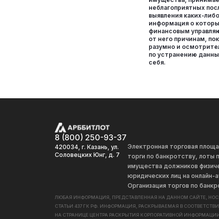
неблагоприятных пос
выявления каких-либ
информация о которы
финансовым управля
от него причинам, п
разумно и осмотрите
по устранению данны
себя.
8 (800) 250-93-37
Электронная торговая площ
420034, г. Казань, ул.
Соловецких Юнг, д. 7
торги по банкротству, лоты
имущества должников физиче
юридических лиц на онлайн-а
Организация торгов по банкр
ЛЮБАЯ ИНФОРМАЦИЯ, ПРЕДСТАВЛЕННАЯ НА ДАННОМ САЙТЕ, НО
СТАТЬИ 437 ГК РФ. ИНФОРМАЦИЯ, РАСКРЫВАЕМАЯ В СООТВЕТСТВ
НА СТРАНИЦЕ ЦЕНТРА РАСКРЫТИЯ КОРПОРАТИВНОЙ ИНФОРМАЦИИ