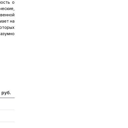
ность о
ческие,
твенной
мает на
которых
разумно
 руб.