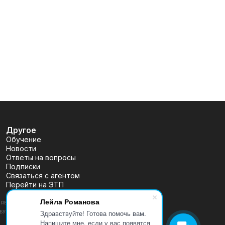
Другое
Обучение
Новости
Ответы на вопросы
Подписки
Связаться с агентом
Перейти на ЭТП
Лейла Романова
ВЛЯЕТСЯ ПУБЛИЧНОЙ ОФЕРТОЙ, ОПРЕДЕЛЯЕМОЙ ПОЛОЖЕНИЯМИ
Здравствуйте! Готова помочь вам.
 (УТВ. БАНКОМ РОССИИ 30.12.2014 N 454-П), РАЗМЕЩЕНА
Напишите мне, если у вас появятся