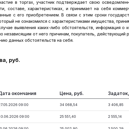
частие в торгах, участник подтверждает свою осведомлен
ти, составе, характеристиках, и принимает на себя коммер
анные с его приобретением. В связи с этим сроки государс
оторый не ознакомился с характеристиками имущества, прини
случае выявления каких-либо обстоятельств, информация о 
о независящим от него причинам, покупатель, действующий 
нию данных обстоятельств на себя.
а, руб.
Дата окончания
Цена, руб.
Задаток,
27.05.2026 09:00
34 068,54
3 406,85
03.06.2026 09:00
25 551,40
2 555,14
10.06.2026 09:00
25 002,90
2 500,29