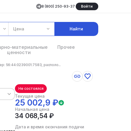
8 (800) 250-93-37
Войти
Цена
Найти
арно-материальные
Прочее
ценности
: 56:44:0239001:7583, располо...
Не состоялся
Текущая цена
25 002,9 ₽
Начальная цена
34 068,54 ₽
Дата и время окончания подачи