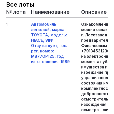
Все лоты
№ лота
Наименование
Описание
1
Автомобиль
Ознакомление 
легковой, марка:
можно ознакоми
TOYOTA, модель:
г. Лесозаводск,
HIACE, VIN:
предварительно
Отсутствует, гос.
Финансовым уп
рег. номер:
+79134531236, 
М877ОР125, год
на электронную 
изготовления: 1989
момента публи
имущества и до
избежание пре
управляющему, 
состояния имуще
комплектности,
добросовестно
осмотрительнос
нахождения иму
осмотра - лично