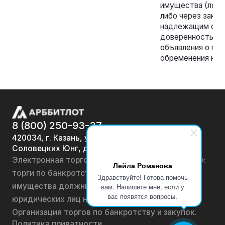
имущества (лота)
либо через закон
надлежащим обр
доверенностью).
объявления о про
обременения не 
8 (800) 250-93-37
420034, г. Казань, ул.
Соловецких Юнг, д. 7
Электронная торговая площадка «АРББИТЛОТ»:
Лейла Романова
торги по банкротству, лоты по продаже
Здравствуйте! Готова помочь
имущества должников физических лиц и
вам. Напишите мне, если у
вас появятся вопросы.
юридических лиц на онлайн-аукционах.
Организация торгов по банкротству и закупок.
Политика приватности