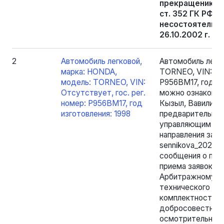
прекращению прав
ст. 352 ГК РФ и а
несостоятельно
26.10.2002 г. №
2
Автомобиль легковой,
Автомобиль легк
марка: HONDA,
TORNEO, VIN: Отс
модель: TORNEO, VIN:
Р956ВМ17, год и
Отсутствует, гос. рег.
можно ознакомит
номер: Р956ВМ17, год
Кызыл, Вавилинск
изготовления: 1998
предварительно 
управляющим по 
направления зап
sennikova_2025@m
сообщения о про
приема заявок. В
Арбитражному у
технического сос
комплектности, 
добросовестно,
осмотрительност