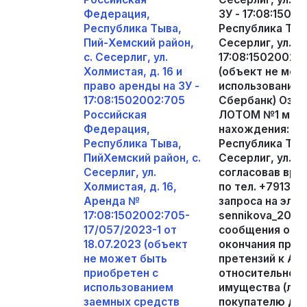
Федерация,
ЗУ - 17:08:150
Республика Тыва,
Республика Тыва
Пий-Хемский район,
Сесерлиг, ул. Х
с. Сесерлиг, ул.
17:08:1502002:7
Холмистая, д. 16 и
(объект не мож
право аренды на ЗУ -
использованием
17:08:1502002:705
Сбербанк) Озна
Российская
ЛОТОМ №1 можн
Федерация,
нахождения: Ро
Республика Тыва,
Республика Тыва
ПийХемский район, с.
Сесерлиг, ул. Х
Сесерлиг, ул.
согласовав вр
Холмистая, д. 16,
по тел. +791345
Аренда №
запроса на эле
17:08:1502002:705-
sennikova_2025
17/057/2023-1 от
сообщения о пр
18.07.2023 (объект
окончания прие
не может быть
претензий к А
приобретен с
относительно т
использованием
имущества (лота
заемных средств
покупателю дей