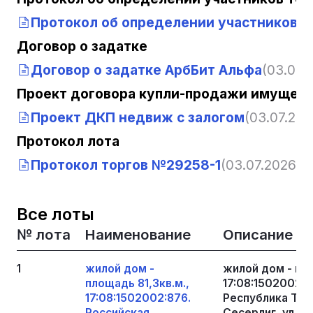
Протокол об определении участников т
Договор о задатке
Договор о задатке АрбБит Альфа
(03.07.
Проект договора купли-продажи имущест
Проект ДКП недвиж с залогом
(03.07.202
Протокол лота
Протокол торгов №29258-1
(03.07.2026, 0
Все лоты
№ лота
Наименование
Описание
1
жилой дом -
жилой дом - пло
площадь 81,3кв.м.,
17:08:1502002:
17:08:1502002:876.
Республика Тыва
Российская
Сесерлиг, ул. Х