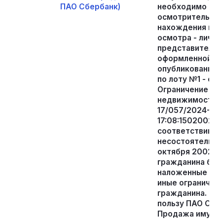
ПАО Сбербанк)
необходимо пр
осмотрительнос
нахождения иму
осмотра - лично
представителя
оформленной д
опубликования 
по лоту №1 - о
Ограничение пр
недвижимости И
17/057/2024-2 
17:08:1502002:7
соответствии с а
несостоятельно
октября 2002 г.
гражданина ба
наложенные аре
иные ограниче
гражданина. Им
пользу ПАО СБЕ
Продажа имущес