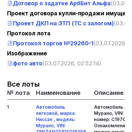
Договор о задатке АрбБит Альфа
(03.07.2
Проект договора купли-продажи имущест
Проект ДКП на ЭТП (ТС с залогом)
(03.07
Протокол лота
Протокол торгов №29260-1
(03.07.2026, 0
Изображение
фото авто
(03.07.2026, 02:52:14)
Все лоты
№ лота
Наименование
Описание
1
Автомобиль
Автомобиль легк
легковой, марка:
Мурано, VIN: Z8
Ниссан , модель:
номер: С197ОЕ14
Мурано, VIN:
Ознакомление 
Z8NTANZ51DS018358,
можно ознакоми