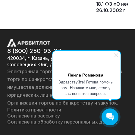
18.1 ФЗ «О несо
26.10.2002 г. №
8 (800) 250-93-37
420034, г. Казань, ул.
Соловецких Юнг, д. 7
Электронная торговая площадка «АРББИТЛОТ»:
Лейла Романова
торги по банкротству, лоты по продаже
Здравствуйте! Готова помочь
имущества должников физических лиц и
вам. Напишите мне, если у
вас появятся вопросы.
юридических лиц на онлайн-аукционах.
Организация торгов по банкротству и закупок.
Политика приватности
Согласие на рассылку
Согласие на обработку персональных данных