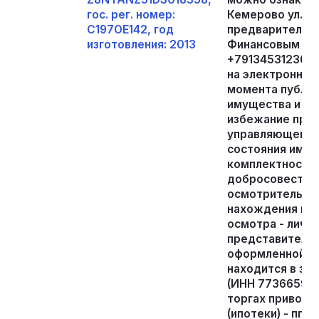
гос. рег. номер:
Кемерово ул. Пр
С197ОЕ142, год
предварительно
изготовления: 2013
Финансовым уп
+79134531236, 
на электронную 
момента публи
имущества и до
избежание пре
управляющему, 
состояния имуще
комплектности,
добросовестно
осмотрительнос
нахождения иму
осмотра - лично
представителя
оформленной д
находится в зал
(ИНН 773665958
торгах приводи
(ипотеки) - пп. 4 