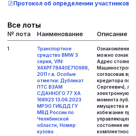
Протокол об определении участников т
Все лоты
№ лота
Наименование
Описание
1
Транспортное
Ознакомление 
средство BMW 3
можно ознакоми
серия, VIN:
Адрес стоянки г
X4XPF78440E710988,
Машиностроител
2011 г.в. Особые
согласовав вре
отметки: Дубликат
кредитора по те
ПТС ВЗАМ
Сергеевич), либ
СДАННОГО 77 ХА
электронную по
168923 13.06.2023
момента публи
МРЭО ГИБДД ГУ
имущества и до
МВД России по
избежание пре
Челябинской
управляющему, 
области, Номер
состояния имуще
кузова
комплектности,