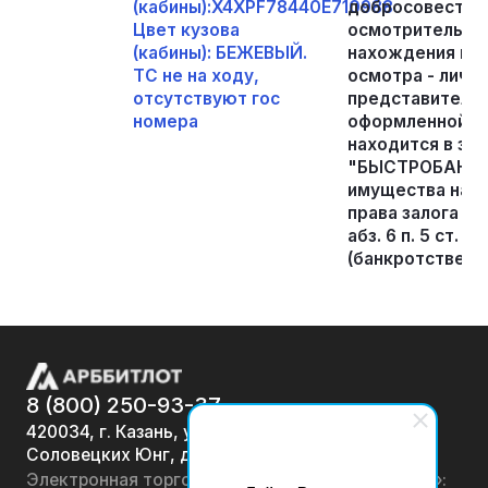
(кабины):X4XPF78440E710988
добросовестно
Цвет кузова
осмотрительнос
(кабины): БЕЖЕВЫЙ.
нахождения иму
ТС не на ходу,
осмотра - лично
отсутствуют гос
представителя
номера
оформленной д
находится в зал
"БЫСТРОБАНК", 
имущества на т
права залога (ипо
абз. 6 п. 5 ст. 
(банкротстве)» 
8 (800) 250-93-37
420034, г. Казань, ул.
Соловецких Юнг, д. 7
Электронная торговая площадка «АРББИТЛОТ»: