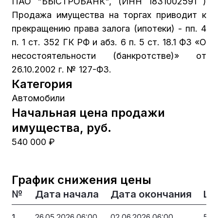
ПАО "БЫСТРОБАНК", (ИНН 1831002591 )
Продажа имущества на торгах приводит к
прекращению права залога (ипотеки) - пп. 4
п. 1 ст. 352 ГК РФ и абз. 6 п. 5 ст. 18.1 ФЗ «О
несостоятельности (банкротстве)» от
26.10.2002 г. № 127-ФЗ.
Категория
Автомобили
Начальная цена продажи
имущества, руб.
540 000 ₽
График снижения цены
№
Дата начала
Дата окончания
Це
1
26.05.2026 06:00
02.06.2026 06:00
540