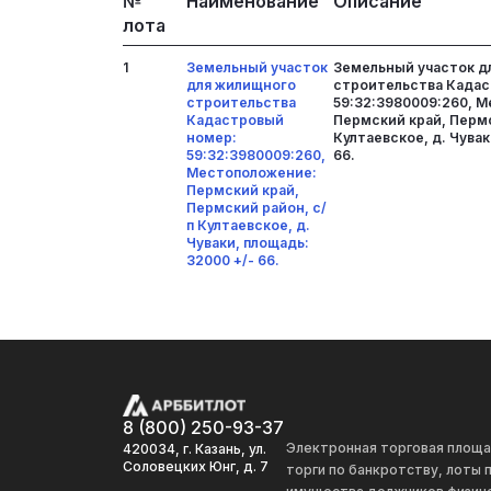
№
Наименование
Описание
лота
1
Земельный участок
Земельный участок д
для жилищного
строительства Кадас
строительства
59:32:3980009:260, 
Кадастровый
Пермский край, Пермс
номер:
Култаевское, д. Чувак
59:32:3980009:260,
66.
Местоположение:
Пермский край,
Пермский район, с/
п Култаевское, д.
Чуваки, площадь:
32000 +/- 66.
8 (800) 250-93-37
Электронная торговая площ
420034, г. Казань, ул.
Соловецких Юнг, д. 7
торги по банкротству, лоты