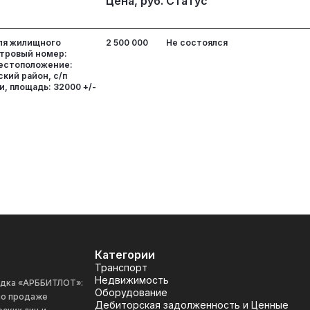
Цена, руб.
Статус
ля жилищного
2 500 000
Не состоялся
тровый номер:
Местоположение:
кий район, с/п
и, площадь: 32000 +/-
Категории
Транспорт
Недвижимость
адка «АРББИТЛОТ»:
Оборудование
 по продаже
Дебиторская задолженность и Ценные