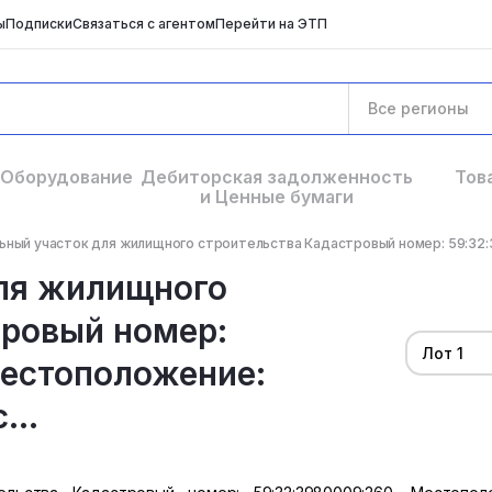
ы
Подписки
Связаться с агентом
Перейти на ЭТП
Все регионы
Оборудование
Дебиторская задолженность
Тов
и Ценные бумаги
ьный участок для жилищного строительства Кадастровый номер: 59:32:3
ля жилищного
тровый номер:
Лот 1
Местоположение:
...