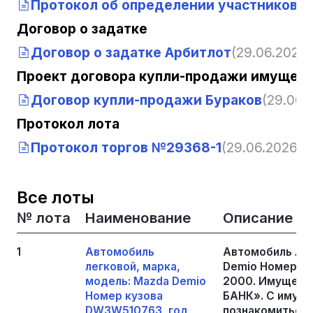
Протокол об определении участников т
Договор о задатке
Договор о задатке Арбитлот
(29.06.2026,
Проект договора купли-продажи имущест
Договор купли-продажи Бураков
(29.06.2
Протокол лота
Протокол торгов №29368-1
(29.06.2026, 0
Все лоты
№ лота
Наименование
Описание
1
Автомобиль
Автомобиль лег
легковой, марка,
Demio Номер ку
модель: Mazda Demio
2000. Имуществ
Номер кузова
БАНК». С имуще
DW3W510763, год
познакомиться 