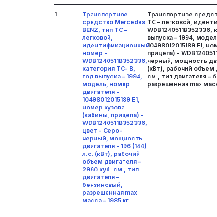
1
Транспортное
Транспортное средст
средство Mercedes
ТС – легковой, иден
BENZ, тип ТС –
WDB1240511B352336, к
легковой,
выпуска – 1994, модел
идентификационный
10498012015189 Е1, но
номер -
прицепа) - WDB124051
WDB1240511B352336,
черный, мощность двиг
категория ТС- В,
(кВт), рабочий объем 
год выпуска – 1994,
см., тип двигателя – 
модель, номер
разрешенная max масса
двигателя -
10498012015189 Е1,
номер кузова
(кабины, прицепа) -
WDB1240511B352336,
цвет - Серо-
черный, мощность
двигателя - 196 (144)
л.с. (кВт), рабочий
объем двигателя –
2960 куб. см., тип
двигателя –
бензиновый,
разрешенная max
масса – 1985 кг.