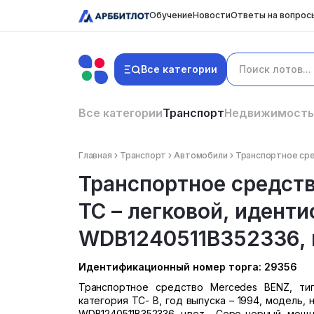
Обучение
Новости
Ответы на вопрос
Все категории
Все категории
Транспорт
Недвижимость
Главная
Транспорт
Автомобили
Транспортное сре
Транспортное средств
ТС – легковой, идент
WDB1240511B352336, ка
Идентификационный номер торга: 29356
Транспортное средство Mercedes BENZ, тип
категория ТС- В, год выпуска – 1994, модель, 
WDB1240511B352336, цвет - Серо-черный, мощнос