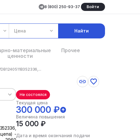
8 (800) 250-93-37
Войти
Цена
Найти
арно-материальные
Прочее
ценности
DB1240511B352336,...
Не состоялся
Текущая цена
300 000 ₽
Величина повышения
15 000 ₽
352336,
ицепа) -
Дата и время окончания подачи
 – 2960