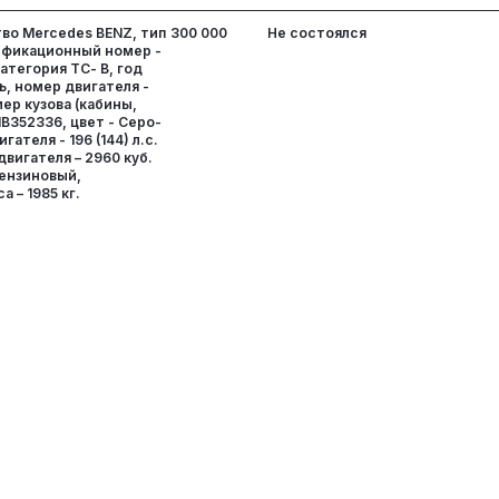
во Mercedes BENZ, тип
300 000
Не состоялся
тификационный номер -
атегория ТС- В, год
ь, номер двигателя -
мер кузова (кабины,
1B352336, цвет - Серо-
ателя - 196 (144) л.с.
двигателя – 2960 куб.
бензиновый,
 – 1985 кг.