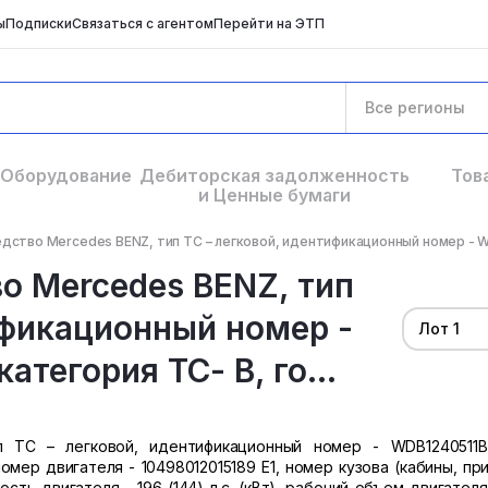
ы
Подписки
Связаться с агентом
Перейти на ЭТП
Все регионы
Оборудование
Дебиторская задолженность
Тов
и Ценные бумаги
дство Mercedes BENZ, тип ТС – легковой, идентификационный номер - W
о Mercedes BENZ, тип
ификационный номер -
Лот 1
тегория ТС- В, го...
 ТС – легковой, идентификационный номер - WDB1240511B
номер двигателя - 10498012015189 Е1, номер кузова (кабины, пр
ть двигателя - 196 (144) л.с. (кВт), рабочий объем двигателя