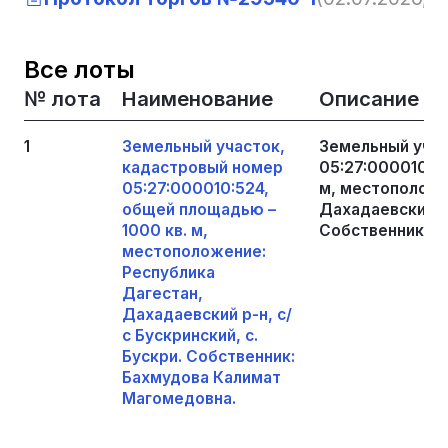
Все лоты
№ лота
Наименование
Описание
1
Земельный участок,
Земельный учас
кадастровый номер
05:27:000010:5
05:27:000010:524,
м, местоположе
общей площадью –
Дахадаевский р-
1000 кв. м,
Собственник: Б
местоположение:
Республика
Дагестан,
Дахадаевский р-н, с/
с Бускринский, с.
Бускри. Собственник:
Бахмудова Калимат
Магомедовна.