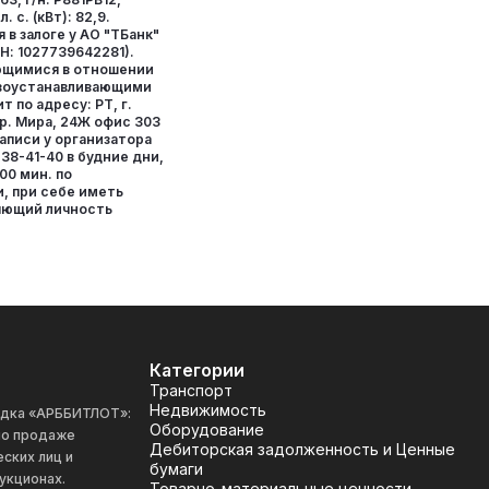
 с. (кВт): 82,9.
в залоге у АО "ТБанк"
РН: 1027739642281).
ющимися в отношении
авоустанавливающими
 по адресу: РТ, г.
р. Мира, 24Ж офис 303
аписи у организатора
238-41-40 в будние дни,
. 00 мин. по
, при себе иметь
яющий личность
Категории
Транспорт
Недвижимость
адка «АРББИТЛОТ»:
Оборудование
 по продаже
Дебиторская задолженность и Ценные
ских лиц и
бумаги
укционах.
Товарно-материальные ценности