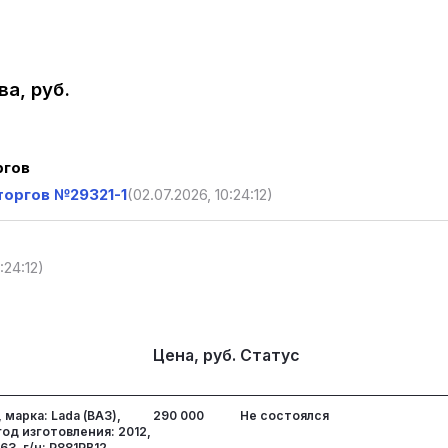
а, руб.
ргов
торгов №29321-1
(02.07.2026, 10:24:12)
:24:12)
Цена, руб.
Статус
марка: Lada (ВАЗ),
290 000
Не состоялся
 год изготовления: 2012,
3, г/н: Р881РВ12,