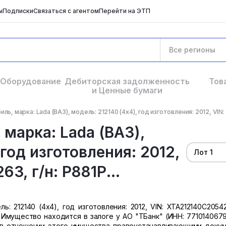
ы
Подписки
Связаться с агентом
Перейти на ЭТП
Все регионы
Оборудование
Дебиторская задолженность
Тов
и Ценные бумаги
ь, марка: Lada (ВАЗ), модель: 212140 (4х4), год изготовления: 2012, VIN:
марка: Lada (ВАЗ),
 год изготовления: 2012,
Лот 1
3, г/н: Р881Р...
ь: 212140 (4х4), год изготовления: 2012, VIN: XTA212140C20542
,9. Имущество находится в залоге у АО "ТБанк" (ИНН: 771014067
 в отношении этого имущества правоустанавливающими доку