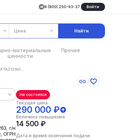
8 (800) 250-93-37
Войти
Цена
Найти
арно-материальные
Прочее
ценности
 XTA212140...
Не состоялся
Текущая цена
290 000 ₽
Величина повышения
14 500 ₽
63, г/н:
9, ОГРН:
Дата и время окончания подачи
ментами