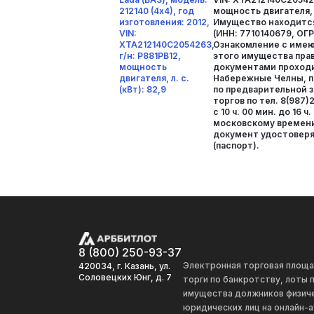
212140 (4х4), год
мощность двигателя, л.
изготовления: 2012,
Имущество находится 
VIN:
(ИНН: 7710140679, ОГ
XTA212140C2054263,
Ознакомление с име
г/н: Р881РВ12,
этого имущества пр
мощность
документами проходит
двигателя, л. с.
Набережные Челны, п
(кВт): 82,9
по предварительной з
торгов по тел. 8(987)
с 10 ч. 00 мин. до 16 ч
московскому времени
документ удостовер
(паспорт).
8 (800) 250-93-37
Электронная торговая площ
420034, г. Казань, ул.
Соловецких Юнг, д. 7
торги по банкротству, лоты
имущества должников физиче
юридических лиц на онлайн-а