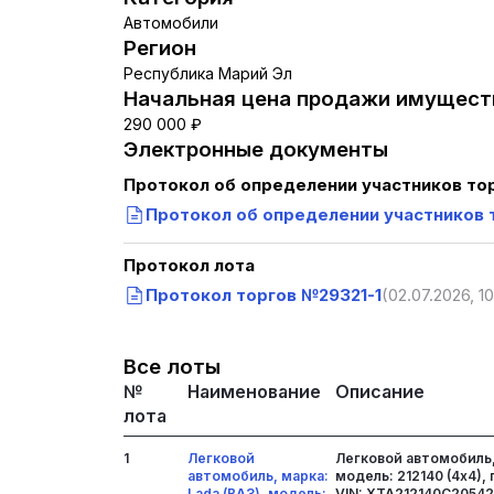
Автомобили
Регион
Республика Марий Эл
Начальная цена продажи имуществ
290 000 ₽
Электронные документы
Протокол об определении участников то
Протокол об определении участников 
Протокол лота
Протокол торгов №29321-1
(02.07.2026, 10
Все лоты
№
Наименование
Описание
лота
1
Легковой
Легковой автомобиль, 
автомобиль, марка:
модель: 212140 (4х4),
Lada (ВАЗ), модель:
VIN: XTA212140C205426