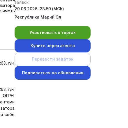
заявок:
изатора
29.06.2026, 23:59 (МСК)
бе иметь
Республика Марий Эл
Участвовать в торгах
Купить через агента
Перевести задаток
63, г/н:
Подписаться на обновления
63, г/н:
9, ОГРН:
ментами
изатора
ри себе