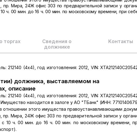
, пр. Мира, 24Ж офис 303 по предварительной записи у орган
 10 ч. 00 мин. до 16 ч. 00 мин. по московскому времени, при се
о торгах
Сведения о
Kонтакты
должнике
ь: 212140 (4х4), год изготовления: 2012, VIN: XTA212140C20542
тии) должника, выставляемом на
ах, описание
ь: 212140 (4х4), год изготовления: 2012, VIN: XTA212140C20542
,9. Имущество находится в залоге у АО "ТБанк" (ИНН: 771014067
 в отношении этого имущества правоустанавливающими доку
, пр. Мира, 24Ж офис 303 по предварительной записи у орган
 с 10 ч. 00 мин. до 16 ч. 00 мин. по московскому времени, п
спорт).