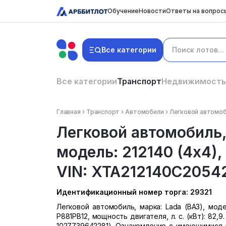
Обучение
Новости
Ответы на вопрос
Все категории
Все категории
Транспорт
Недвижимость
Главная
Транспорт
Автомобили
Легковой автомобил
Легковой автомобиль, 
модель: 212140 (4х4),
VIN: XTA212140C205426
Идентификационный номер торга: 29321
Легковой автомобиль, марка: Lada (ВАЗ), модел
Р881РВ12, мощность двигателя, л. с. (кВт): 82
1027739642281). Ознакомление с имеющимися