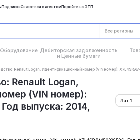
ы
Подписки
Связаться с агентом
Перейти на ЭТП
Все регионы
Оборудование
Дебиторская задолженность
Тов
и Ценные бумаги
дство: Renault Logan, Идентификационный номер (VIN номер): X7L4SRAV4
: Renault Logan,
омер (VIN номер):
Лот 1
Год выпуска: 2014,