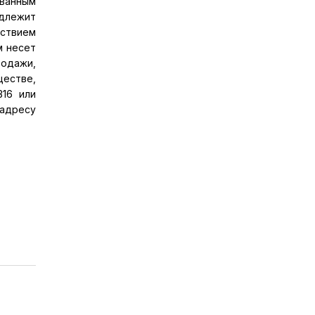
ованным
длежит
тствием
м несет
родажи,
естве,
316 или
адресу