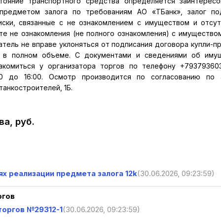
стояние транспортного средства определяется заинтерес
предметом залога по требованиям АО «ТБанк», залог по
иски, связанные с не ознакомлением с имуществом и отсу
те не ознакомления (не полного ознакомления) с имущество
атель не вправе уклоняться от подписания договора купли-п
 в полном объеме. С документами и сведениями об имущ
комиться у организатора торгов по телефону +79379360
0 до 16:00. Осмотр производится по согласованию по 
танкостроителей, 1Б.
а, руб.
ях реализации предмета залога 12k
(30.06.2026, 09:23:59)
ргов
торгов №29312-1
(30.06.2026, 09:23:59)