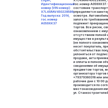
Logan,
X7L4SRAV450228586, Г
Идентификационный
гос.номер А059ХК37.
номер (VIN номер):
состояние транспорт
X7L4SRAV450228586,
определяется заинте
Год выпуска: 2014,
осмотре. Автомобиль
гос.номер
залога по требования
А059ХК37
подлежит прекращени
торгов. Все риски, св
ознакомлением с им
отсутствием полной 
имуществе в результ
(не полного ознаком
несет покупатель, пр
обстоятельствах поку
уклоняться от подпис
продажи, акта прием
и оплаты в полном об
сведениями об имущ
предметом торгов, м
организатора торгов 
+79379360316 или эле
рабочие дни с 10:00 д
производится по сог
местонахождения иму
ул. Станкостроителей,