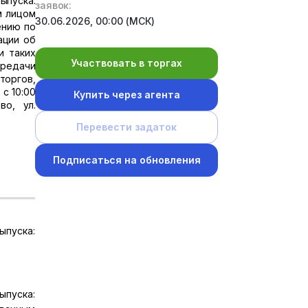
ыпуска:
заявок:
м лицом
30.06.2026, 00:00 (МСК)
ению по
ации об
и таких
Участвовать в торгах
ередачи
торгов,
с 10:00
Купить через агента
во, ул.
Перевести задаток
Подписаться на обновления
ыпуска:
ыпуска: