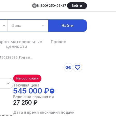
8 (800) 250-93-37
Войти
Цена
Найти
арно-материальные
Прочее
ценности
50228586, Год вы...
Не состоялся
Текущая цена
545 000 ₽
Величина повышения
27 250 ₽
Дата и время окончания подачи