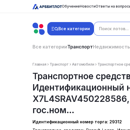
Обучение
Новости
Ответы на вопрос
Все категории
Все категории
Транспорт
Недвижимость
Главная
Транспорт
Автомобили
Транспортное сре
Транспортное средство
Идентификационный н
X7L4SRAV450228586, 
гос.ном...
Идентификационный номер торга: 29312