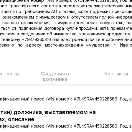
тификационный номер (VIN номер): X7L4SRAV450228586, Год в
ояние транспортного средства определяется заинтересованны
 залога по требованиям АО «ТБанк», залог подлежит прекращ
не ознакомлением с имуществом и отсутствием полной информ
 полного ознакомления) с имуществом несет покупатель, пр
яться от подписания договора купли-продажи, акта приема-п
ментами и сведениями об имуществе, являющимся предметом 
 телефону +79379360316 или электронной почте в рабочие дни 
ованию по адресу местонахождения имущества: г. Ивано
о торгах
Сведения о
Kонтакты
должнике
тификационный номер (VIN номер): X7L4SRAV450228586, Год в
тии) должника, выставляемом на
ах, описание
тификационный номер (VIN номер): X7L4SRAV450228586, Год в