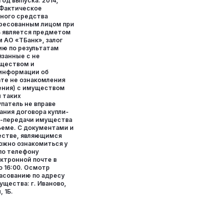
од выпуска: 2014,
 Фактическое
ного средства
ресованным лицом при
 является предметом
м АО «ТБанк», залог
ю по результатам
язанные с не
уществом и
информации об
ате не ознакомления
ления) с имуществом
и таких
патель не вправе
ания договора купли-
а-передачи имущества
ъеме. С документами и
естве, являющимся
ожно ознакомиться у
по телефону
ктронной почте в
о 16:00. Осмотр
ласованию по адресу
щества: г. Иваново,
 1Б.