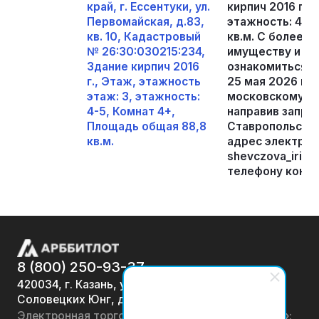
край, г. Ессентуки, ул.
кирпич 2016 г.,
Первомайская, д.83,
этажность: 4-5
кв. 10, Кадастровый
кв.м. С более 
№ 26:30:030215:234,
имуществу и п
Здание кирпич 2016
ознакомиться у 
г., Этаж, этажность
25 мая 2026 г., 
этаж: 3, этажность:
московскому вр
4-5, Комнат 4+,
направив запрос
Площадь общая 88,8
Ставропольский 
кв.м.
адрес электрон
shevczova_irina@
телефону конта
8 (800) 250-93-37
420034, г. Казань, ул.
Соловецких Юнг, д. 7
Электронная торговая площадка «АРББИТЛОТ»: