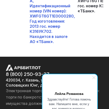
A,
XWFGT6GT1E0000
Идентификационный
гос. номер К316
номер (VIN номер):
«ТБанк».
XWFGT6GT1E0000280,
Год изготовления:
2013 гос. номер
К316УК702.
Находится в залоге
АО «ТБанк».
8 (800) 250-93-37
420034, г. Казань, ул.
Соловецких Юнг, д. 7
Электронная торговая площадка «АРББИТЛОТ»:
Лейла Романова
торги по банкротству, лоты по продаже
Здравствуйте! Готова помочь
имущества должников физических лиц и
вам. Напишите мне, если у
вас появятся вопросы.