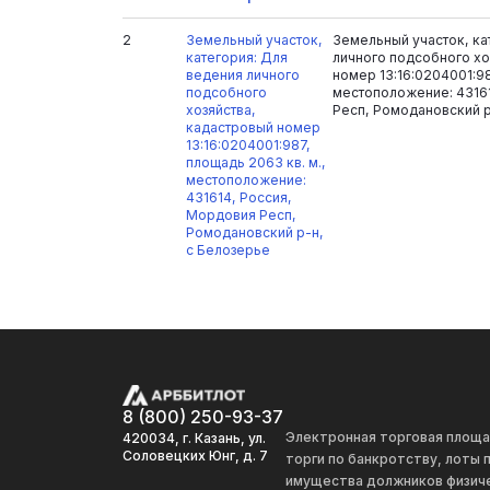
2
Земельный участок,
Земельный участок, ка
категория: Для
личного подсобного хо
ведения личного
номер 13:16:0204001:98
подсобного
местоположение: 4316
хозяйства,
Респ, Ромодановский р
кадастровый номер
13:16:0204001:987,
площадь 2063 кв. м.,
местоположение:
431614, Россия,
Мордовия Респ,
Ромодановский р-н,
с Белозерье
8 (800) 250-93-37
Электронная торговая площ
420034, г. Казань, ул.
Соловецких Юнг, д. 7
торги по банкротству, лоты
имущества должников физиче