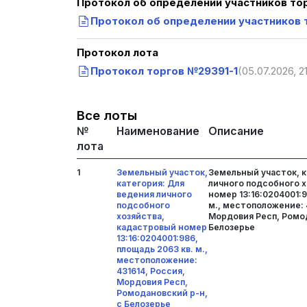
Протокол об определении участников то
Протокол об определении участников 
Протокол лота
Протокол торгов №29391-1
(05.07.2026, 21
Все лоты
№
Наименование
Описание
лота
1
Земельный участок,
Земельный участок, к
категория: Для
личного подсобного 
ведения личного
номер 13:16:0204001:9
подсобного
м., местоположение: 
хозяйства,
Мордовия Респ, Ромод
кадастровый номер
Белозерье
13:16:0204001:986,
площадь 2063 кв. м.,
местоположение:
431614, Россия,
Мордовия Респ,
Ромодановский р-н,
с Белозерье