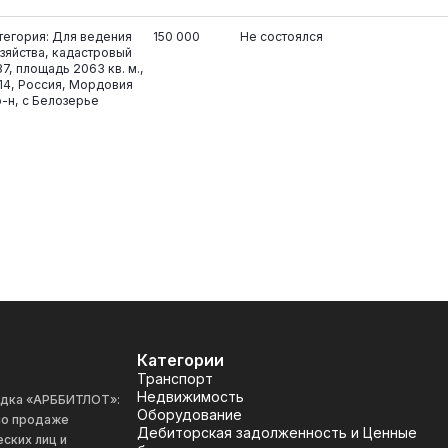
тегория: Для ведения
150 000
Не состоялся
зяйства, кадастровый
7, площадь 2063 кв. м.,
14, Россия, Мордовия
-н, с Белозерье
Категории
Транспорт
Недвижимость
адка «АРББИТЛОТ»:
Оборудование
 по продаже
Дебиторская задолженность и Ценные
ских лиц и