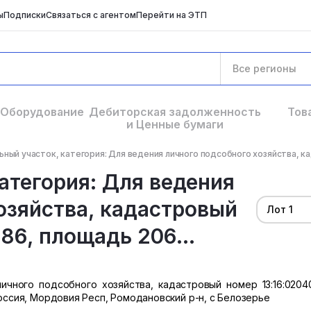
ы
Подписки
Связаться с агентом
Перейти на ЭТП
Все регионы
Оборудование
Дебиторская задолженность
Тов
и Ценные бумаги
ный участок, категория: Для ведения личного подсобного хозяйства, ка
атегория: Для ведения
озяйства, кадастровый
Лот 1
86, площадь 206...
ичного подсобного хозяйства, кадастровый номер 13:16:02040
Россия, Мордовия Респ, Ромодановский р-н, с Белозерье