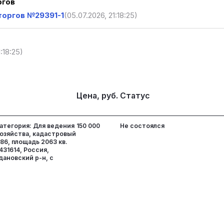
ргов
торгов №29391-1
(05.07.2026, 21:18:25)
:18:25)
Цена, руб.
Статус
атегория: Для ведения
150 000
Не состоялся
хозяйства, кадастровый
86, площадь 2063 кв.
431614, Россия,
ановский р-н, с