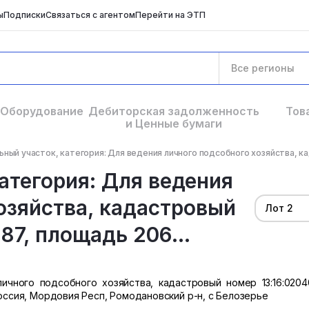
ы
Подписки
Связаться с агентом
Перейти на ЭТП
Все регионы
Оборудование
Дебиторская задолженность
Тов
и Ценные бумаги
ный участок, категория: Для ведения личного подсобного хозяйства, ка
атегория: Для ведения
озяйства, кадастровый
Лот 2
87, площадь 206...
ичного подсобного хозяйства, кадастровый номер 13:16:02040
Россия, Мордовия Респ, Ромодановский р-н, с Белозерье