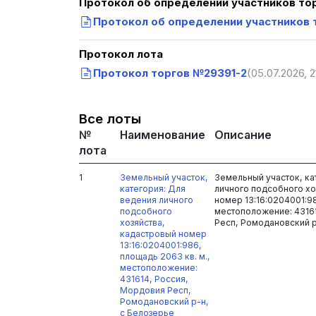
Протокол об определении участников то
Протокол об определении участников 
Протокол лота
Протокол торгов №29391-2
(05.07.2026, 2
Все лоты
№
Наименование
Описание
лота
1
Земельный участок,
Земельный участок, ка
категория: Для
личного подсобного хо
ведения личного
номер 13:16:0204001:98
подсобного
местоположение: 4316
хозяйства,
Респ, Ромодановский р
кадастровый номер
13:16:0204001:986,
площадь 2063 кв. м.,
местоположение:
431614, Россия,
Мордовия Респ,
Ромодановский р-н,
с Белозерье