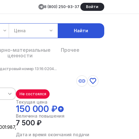
8 (800) 250-93-37
Войти
Цена
Найти
арно-материальные
Прочее
ценности
дастровый номер 13:16:0204...
Не состоялся
Текущая цена
150 000 ₽
Величина повышения
7 500 ₽
01:987,
Дата и время окончания подачи