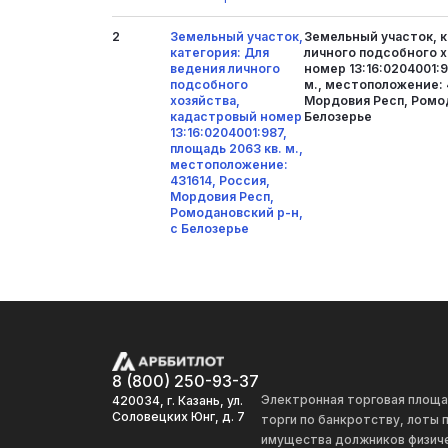
2
Земельный участок,
Земельный участок, к
категория: Для
личного подсобного 
ведения личного
номер 13:16:0204001:9
подсобного
м., местоположение: 
хозяйства,
Мордовия Респ, Ромод
кадастровый номер
Белозерье
13:16:0204001:987,
площадь 2063 кв. м.,
местоположение:
431614, Россия,
Мордовия Респ,
Ромодановский р-н,
с Белозерье
8 (800) 250-93-37
Электронная торговая площ
420034, г. Казань, ул.
Соловецких Юнг, д. 7
торги по банкротству, лоты
имущества должников физиче