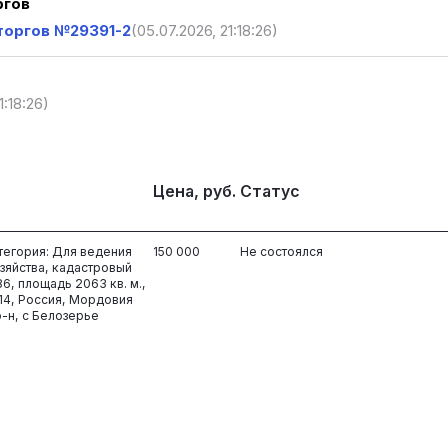
ргов
торгов №29391-2
(05.07.2026, 21:18:26)
1:18:26)
Цена, руб.
Статус
тегория: Для ведения
150 000
Не состоялся
зяйства, кадастровый
6, площадь 2063 кв. м.,
14, Россия, Мордовия
-н, с Белозерье