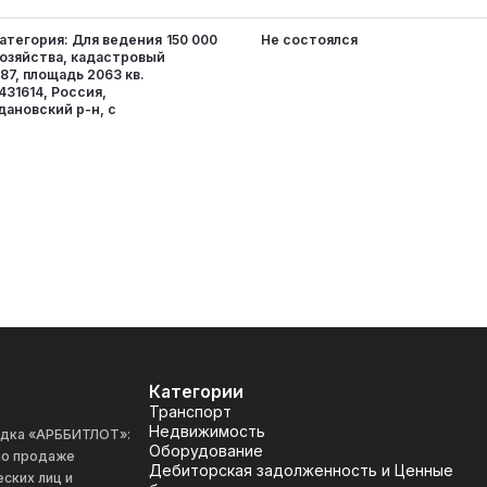
атегория: Для ведения
150 000
Не состоялся
хозяйства, кадастровый
87, площадь 2063 кв.
431614, Россия,
ановский р-н, с
Категории
Транспорт
Недвижимость
адка «АРББИТЛОТ»:
Оборудование
 по продаже
Дебиторская задолженность и Ценные
ских лиц и