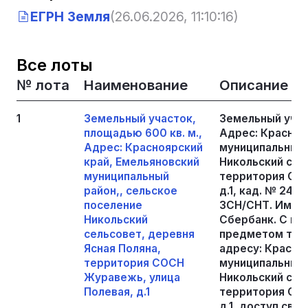
ЕГРН Земля
(26.06.2026, 11:10:16)
Все лоты
№ лота
Наименование
Описание
1
Земельный участок,
Земельный учас
площадью 600 кв. м.,
Адрес: Красноя
Адрес: Красноярский
муниципальный 
край, Емельяновский
Никольский сел
муниципальный
территория СОС
район,, сельское
д.1, кад. № 24:
поселение
ЗСН/СНТ. Имуще
Никольский
Сбербанк. С и
сельсовет, деревня
предметом торг
Ясная Поляна,
адресу: Красно
территория СОСН
муниципальный 
Журавежь, улица
Никольский сел
Полевая, д.1
территория СОС
д.1, доступ св