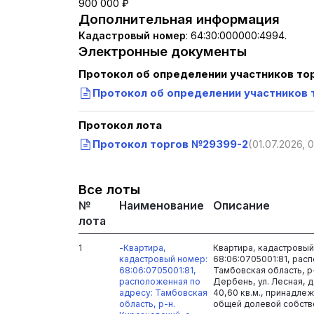
900 000 ₽
Дополнительная информация
Кадастровый номер
:
64:30:000000:4994.
Электронные документы
Протокол об определении участников то
Протокол об определении участников 
Протокол лота
Протокол торгов №29399-2
(01.07.2026, 
Все лоты
№
Наименование
Описание
лота
1
-Квартира,
Квартира, кадастровый
кадастровый номер:
68:06:0705001:81, рас
68:06:0705001:81,
Тамбовская область, р-
расположенная по
Дербень, ул. Лесная, д.
адресу: Тамбовская
40,60 кв.м., принадле
область, р-н.
общей долевой собстве