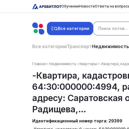
Обучение
Новости
Ответы на вопрос
Все категории
Все категории
Транспорт
Недвижимость
Главная
Недвижимость
Квартиры
-Квартира, када
-Квартира, кадастров
64:30:000000:4994, 
адресу: Саратовская о
Радищева,...
Идентификационный номер торга: 29399