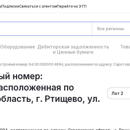
ы
Подписки
Связаться с агентом
Перейти на ЭТП
Все регионы
Оборудование
Дебиторская задолженность
Тов
и Ценные бумаги
стровый номер: 64:30:000000:4994, расположенная по адресу: Саратовска
ый номер:
расположенная по
Лот 2
бласть, г. Ртищево, ул.