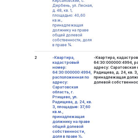
Кирсановский, с.
Дербень, ул. Лесная,
д. 48, кв. 1,
площадью: 40,60
кв.м.,
принадлежащая
должнику на праве
общей долевой
собственности, доля
в праве ¾.
2
-Квартира,
-Квартира, кадастро
кадастровый
64:30:000000:4994, р
номер:
адресу: Саратовская о
64:30:000000:4994,
Радищева, д. 24, кв. 3
расположенная по
принадлежащая должн
адресу:
долевой собственност
Саратовская
область, г.
Ртищево, ул.
Радищева, д. 24, кв.
3, площадью: 37,60
кв.м.,
принадлежащая
должнику на праве
общей долевой
собственности,
доля в праве ½.