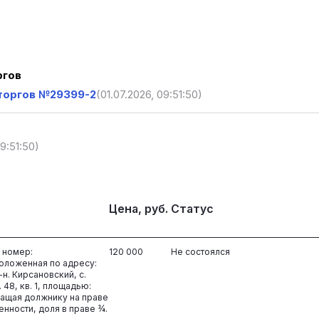
ргов
торгов №29399-2
(01.07.2026, 09:51:50)
09:51:50)
Цена, руб.
Статус
 номер:
120 000
Не состоялся
положенная по адресу:
н. Кирсановский, с.
 48, кв. 1, площадью:
жащая должнику на праве
нности, доля в праве ¾.