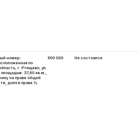
вый номер:
900 000
Не состоялся
асположенная по
бласть, г. Ртищево, ул.
, площадью: 37,60 кв.м.,
ику на праве общей
и, доля в праве ½.