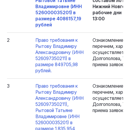
Рытовой Татьяне
составом лотов
Владимировне (ИНН
Нижний Новгород
526000035201) в
рабочие дни пер
размере 4086157,19
13:00
рублей
2
Право требования к
Ознакомление с 
Рытову Владимиру
перечнем, харак
Александровичу (ИНН
осуществляется п
526097350211) в
Долгополова, 79,
размере 849705,98
приема заявок, с 
рублей.
3
Право требования к
Ознакомление с 
Рытову Владимиру
перечнем, харак
Александровичу (ИНН
осуществляется п
526097350211),
Долгополова, 79,
Рытовой Татьяне
приема заявок, с 
Владимировне (ИНН
526000035201) в
размере 1 835 954