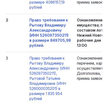
размере 4086157,19
приема заявок, с 
рублей
2
Право требования к
Ознакомление 
Рытову Владимиру
имущества; пер
Александровичу
составом лотов
(ИНН 526097350211)
Нижний Новгород
в размере 849705,98
рабочие дни пер
рублей.
13:00
3
Право требования к
Ознакомление с 
Рытову Владимиру
перечнем, харак
Александровичу (ИНН
осуществляется п
526097350211),
Долгополова, 79,
Рытовой Татьяне
приема заявок, с 
Владимировне (ИНН
526000035201) в
размере 1 835 954
рублей