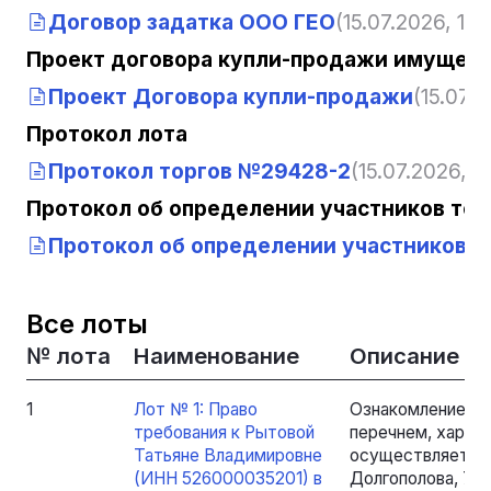
Договор задатка ООО ГЕО
(15.07.2026, 12:1
Проект договора купли-продажи имущест
Проект Договора купли-продажи
(15.07.2
Протокол лота
Протокол торгов №29428-2
(15.07.2026, 12
Протокол об определении участников тор
Протокол об определении участников т
Все лоты
№ лота
Наименование
Описание
1
Лот № 1: Право
Ознакомление с 
требования к Рытовой
перечнем, харак
Татьяне Владимировне
осуществляется п
(ИНН 526000035201) в
Долгополова, 79,