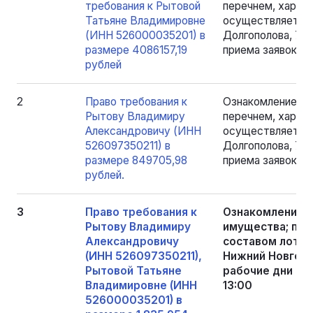
требования к Рытовой
перечнем, харак
Татьяне Владимировне
осуществляется п
(ИНН 526000035201) в
Долгополова, 79,
размере 4086157,19
приема заявок, с 
рублей
2
Право требования к
Ознакомление с 
Рытову Владимиру
перечнем, харак
Александровичу (ИНН
осуществляется п
526097350211) в
Долгополова, 79,
размере 849705,98
приема заявок, с 
рублей.
3
Право требования к
Ознакомление 
Рытову Владимиру
имущества; пер
Александровичу
составом лотов
(ИНН 526097350211),
Нижний Новгород
Рытовой Татьяне
рабочие дни пер
Владимировне (ИНН
13:00
526000035201) в