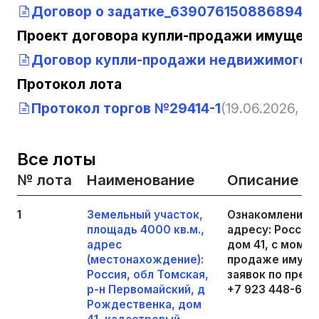
Договор о задатке_6390761508868943
Проект договора купли-продажи имущест
Договор купли-продажи недвижимого 
Протокол лота
Протокол торгов №29414-1
(19.06.2026, 06
Все лоты
№ лота
Наименование
Описание
1
Земельный участок,
Ознакомление с
площадь 4000 кв.м.,
адресу: Россия,
адрес
дом 41, с моме
(местонахождение):
продаже имущес
Россия, обл Томская,
заявок по пред
р-н Первомайский, д
+7 923 448-68-7
Рождественка, дом