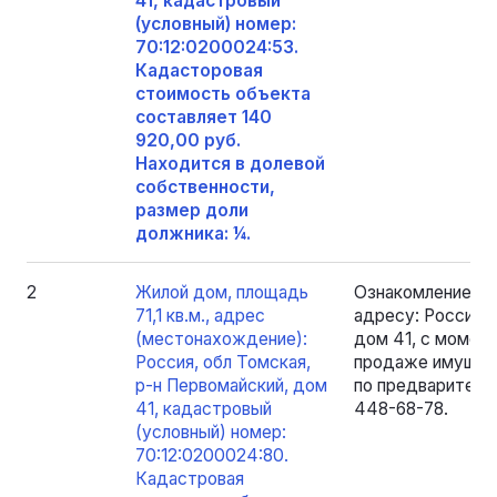
41, кадастровый
(условный) номер:
70:12:0200024:53.
Кадасторовая
стоимость объекта
составляет 140
920,00 руб.
Находится в долевой
собственности,
размер доли
должника: ¼.
2
Жилой дом, площадь
Ознакомление с 
71,1 кв.м., адрес
адресу: Россия, 
(местонахождение):
дом 41, с момен
Россия, обл Томская,
продаже имущест
р-н Первомайский, дом
по предварительн
41, кадастровый
448-68-78.
(условный) номер:
70:12:0200024:80.
Кадастровая