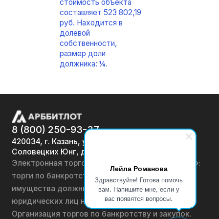
стоимость объекта
составляет 523 802,19
руб. Находится в
долевой
собственности,
размер доли
должника: ¼.
8 (800) 250-93-37
420034, г. Казань, ул.
Соловецких Юнг, д. 7
Электронная торговая площадка «АРББИТЛОТ»:
Лейла Романова
торги по банкротству, лоты по продаже
Здравствуйте! Готова помочь
имущества должников физических лиц и
вам. Напишите мне, если у
вас появятся вопросы.
юридических лиц на онлайн-аукционах.
Организация торгов по банкротству и закупок.