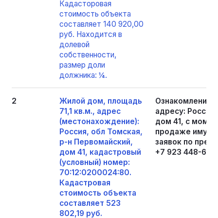
Кадасторовая
стоимость объекта
составляет 140 920,00
руб. Находится в
долевой
собственности,
размер доли
должника: ¼.
2
Жилой дом, площадь
Ознакомление с
71,1 кв.м., адрес
адресу: Россия,
(местонахождение):
дом 41, с моме
Россия, обл Томская,
продаже имущес
р-н Первомайский,
заявок по пред
дом 41, кадастровый
+7 923 448-68-7
(условный) номер:
70:12:0200024:80.
Кадастровая
стоимость объекта
составляет 523
802,19 руб.