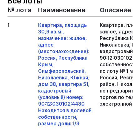
Все лоты
№ лота
Наименование
Описание
1
Квартира, площадь
Квартира, площа
30,9 кв.м.,
жилое, адрес (
назначение: жилое,
Республика Кры
адрес
Николаевка, Южн
(местонахождение):
кадастровый (у
Россия, Республика
90:12:030102:4
Крым,
собственности,
Симферопольский,
по лоту № 1 мо
Николаевка, Южная,
Россия, Респуб
дом 38, квартира 51,
район, Николаев
кадастровый
по предварител
(условный) номер:
торгов по теле
90:12:030102:4480
электронной поч
Находится в долевой
собственности,
размер доли: 1/3