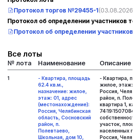
Протокол торгов №29455-1
(03.08.2026, 14
Протокол об определении участников тор
Протокол об определении участников т
Все лоты
№ лота
Наименование
Описание
1
- Квартира, площадь
- Квартира, пло
62.4 кв.м.,
жилое, этаж: 0
назначение: жилое,
Россия, Челяби
этаж: 01, адрес
район, п. Полев
(местонахождение):
квартира 1, кад
Россия, Челябинская
74:19:1507084:
область, Сосновский
собственности, 
район, п.
участок, площад
Полевтаево,
населенных пун
Школьная, дом 10,
Россия, Челяби