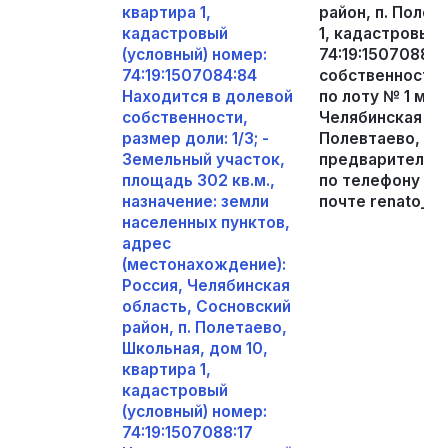
квартира 1,
район, п. Полет
кадастровый
1, кадастровый 
(условный) номер:
74:19:1507088:1
74:19:1507084:84
собственности,
Находится в долевой
по лоту № 1 мо
собственности,
Челябинская обл
размер доли: 1/3; -
Полевтаево, Шко
Земельный участок,
предварительно
площадь 302 кв.м.,
по телефону 89
назначение: земли
почте renato_xx
населенных пунктов,
адрес
(местонахождение):
Россия, Челябинская
область, Сосновский
район, п. Полетаево,
Школьная, дом 10,
квартира 1,
кадастровый
(условный) номер:
74:19:1507088:17