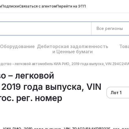
ы
Подписки
Связаться с агентом
Перейти на ЭТП
Все регионы
Оборудование
Дебиторская задолженность
Тов
и Ценные бумаги
ство – легковой автомобиль КИА РИО, 2019 года выпуска, VIN Z94C241AAK
о – легковой
2019 года выпуска, VIN
Лот 1
ос. рег. номер