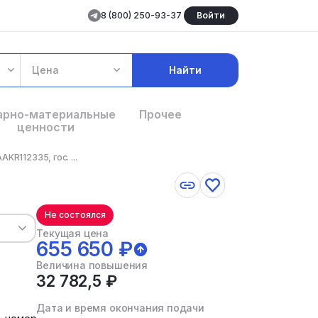
8 (800) 250-93-37
Войти
Цена
Найти
арно-материальные
Прочее
ценности
R112335, гос. ...
Не состоялся
Текущая цена
655 650 ₽
Величина повышения
32 782,5 ₽
Дата и время окончания подачи