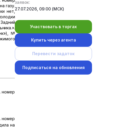
. номер
заявок:
а газу.
27.07.2026, 09:00 (МСК)
ки нет,
колодки
 Задний
Участвовать в торгах
ника.».
нк»), №
ижимого
Купить через агента
Перевести задаток
Подписаться на обновления
. номер
. номер
дила на