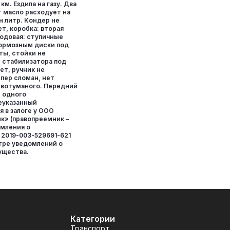
км. Ездила на газу. Два
т масло расходует на
н литр. Кондер не
ет, коробка: вторая
Ходовая: ступичные
ормозным диски под
ты, стойки не
 стабилизатора под
ет, ручник не
пер сломан, нет
ивотуманого. Передний
и одного
еуказанный
 в залоге у ООО
к» (правопреемник –
омления о
 2019-003-529691-621
стре уведомлений о
ущества.
Категории
Транспорт