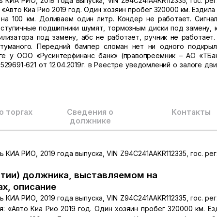
КИА РИО, 2019 года выпуска, VIN Z94C241AAKR112335, гос. рег
Авто Киа Рио 2019 год. Один хозяин пробег 320000 км. Ездила н
а 100 км. Доливаем один литр. Кондер не работает. Сигнал
 ступичные подшипники шумят, тормозным диски под замену, 
илизатора под замену, абс не работает, ручник не работает.
туманого. Передний бампер сломан нет ни одного подкрыль
ге у ООО «Русинтерфинанс банк» (правопреемник – АО «ТБа
529691-621 от 12.04.2019г. в Реестре уведомлений о залоге дв
о торгах
Сведения о
Kонтакты
должнике
КИА РИО, 2019 года выпуска, VIN Z94C241AAKR112335, гос. рег
тии) должника, выставляемом на
ах, описание
КИА РИО, 2019 года выпуска, VIN Z94C241AAKR112335, гос. рег
 «Авто Киа Рио 2019 год. Один хозяин пробег 320000 км. Ез