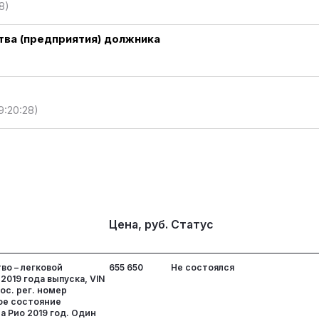
8)
ва (предприятия) должника
9:20:28)
Цена, руб.
Статус
во – легковой
655 650
Не состоялся
2019 года выпуска, VIN
ос. рег. номер
ое состояние
а Рио 2019 год. Один