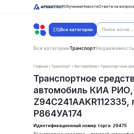
Обучение
Новости
Ответы на вопрос
Все категории
Все категории
Транспорт
Недвижимость
Главная
Транспорт
Автомобили
Транспортное сред
Транспортное средств
автомобиль КИА РИО, 
Z94C241AAKR112335, г
Р864УА174
Идентификационный номер торга: 29475