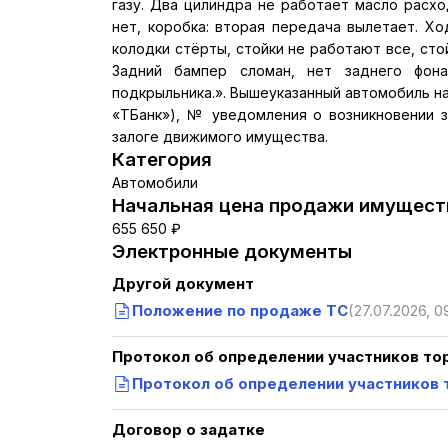
газу. Два цилиндра не работает масло расхо
нет, коробка: вторая передача вылетает. Х
колодки стёрты, стойки не работают все, сто
Задний бампер сломан, нет заднего фон
подкрыльника.». Вышеуказанный автомобиль на
«ТБанк»), № уведомления о возникновении за
залоге движимого имущества.
Категория
Автомобили
Начальная цена продажи имуществ
655 650 ₽
Электронные документы
Другой документ
Положение по продаже ТС
(27.07.2026, 0
Протокол об определении участников то
Протокол об определении участников 
Договор о задатке