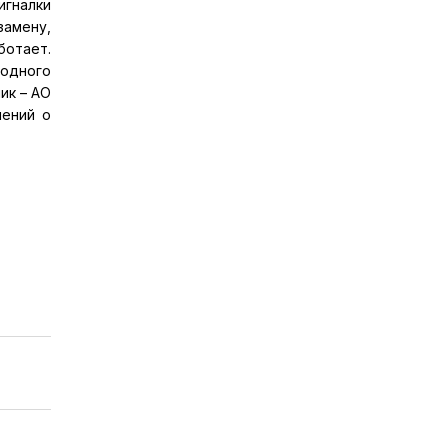
игналки
замену,
ботает.
одного
ик – АО
лений о