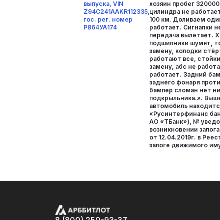
выпуска, VIN
хозяин пробег 320000 
Z94C241AAKR112335,
цилиндра не работае
гос. рег. номер
100 км. Доливаем оди
Р864УА174
работает. Сигналки н
передача вылетает. 
подшипники шумят, т
замену, колодки стёр
работают все, стойки
замену, абс не работа
работает. Задний бам
заднего фонаря прот
бампер сломан нет н
подкрыльника.». Выш
автомобиль находится
«Русинтерфинанс бан
АО «ТБанк»), № увед
возникновении залога
от 12.04.2019г. в Рее
залоге движимого им