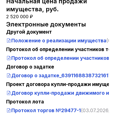
Начальная цена продажи
имущества, руб.
2 520 000 ₽
Электронные документы
Другой документ
Положение о реализации имущества
(03
Протокол об определении участников тор
Протокол об определении участников т
Договор о задатке
Договор о задатке_639116883873216178
Проект договора купли-продажи имущест
Договор купли-продажи движимого им
Протокол лота
Протокол торгов №29477-1
(03.07.2026, 0