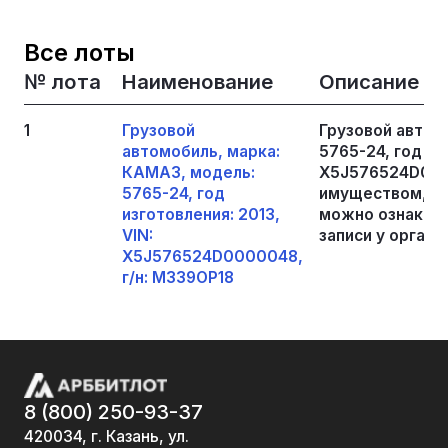
Все лоты
№ лота
Наименование
Описание
1
Грузовой
Грузовой автом
автомобиль, марка:
5765-24, год из
КАМАЗ, модель:
X5J576524D0000
5765-24, год
имуществом, я
изготовления: 2013,
можно ознакоми
VIN:
записи у органи
X5J576524D0000048,
г/н: М339ОР18
8 (800) 250-93-37
420034, г. Казань, ул.