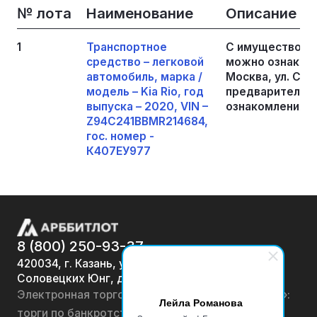
№ лота
Наименование
Описание
1
Транспортное
С имуществом,
средство – легковой
можно ознакомит
автомобиль, марка /
Москва, ул. Синя
модель – Kia Rio, год
предварительно
выпуска – 2020, VIN –
ознакомления п
Z94C241BBMR214684,
гос. номер -
К407ЕУ977
8 (800) 250-93-37
420034, г. Казань, ул.
Соловецких Юнг, д. 7
Электронная торговая площадка «АРББИТЛОТ»:
Лейла Романова
торги по банкротству, лоты по продаже