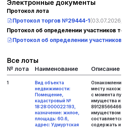
Электронные документы
Протокол лота
Протокол торгов №29444-1
(03.07.2026, 0
Протокол об определении участников тор
Протокол об определении участников т
Все лоты
№ лота
Наименование
Описание
1
Вид объекта
Ознакомление с
недвижимости:
месту нахожден
Помещение,
с момента публ
кадастровый №
имущества и до
18:28:000022:193,
89128566466. З
назначение: жилое,
имуществом в 
площадь: 60.6,
составляется в
адрес: Удмуртская
содержать иде