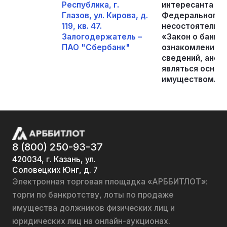
Республика, г.
интересанта в по
Глазов, ул. Кирова, д.
Федерального з
119, кв. 47.
несостоятельно
Залогодержатель –
«Закон о банкро
ПАО "Сбербанк"
ознакомление б
сведений, анони
являться основ
имуществом.
8 (800) 250-93-37
420034, г. Казань, ул.
Соловецких Юнг, д. 7
Электронная торговая площадка «АРББИТЛОТ»:
торги по банкротству, лоты по продаже
имущества должников физических лиц и
юридических лиц на онлайн-аукционах.