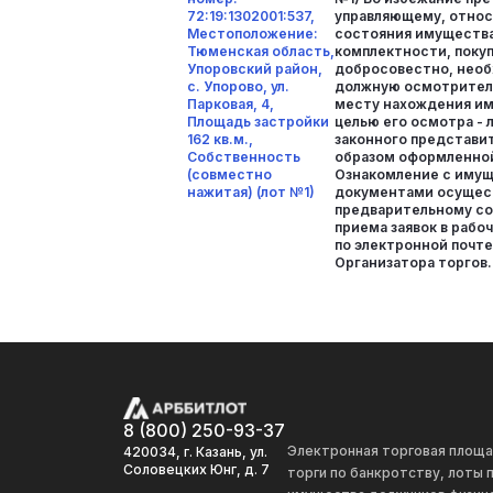
72:19:1302001:537,
управляющему, относ
Местоположение:
состояния имущества 
Тюменская область,
комплектности, поку
Упоровский район,
добросовестно, необ
с. Упорово, ул.
должную осмотритель
Парковая, 4,
месту нахождения им
Площадь застройки
целью его осмотра - 
162 кв.м.,
законного представи
Собственность
образом оформленно
(совместно
Ознакомление с иму
нажитая) (лот №1)
документами осущес
предварительному со
приема заявок в рабоч
по электронной почте
Организатора торгов.
8 (800) 250-93-37
Электронная торговая площ
420034, г. Казань, ул.
Соловецких Юнг, д. 7
торги по банкротству, лоты