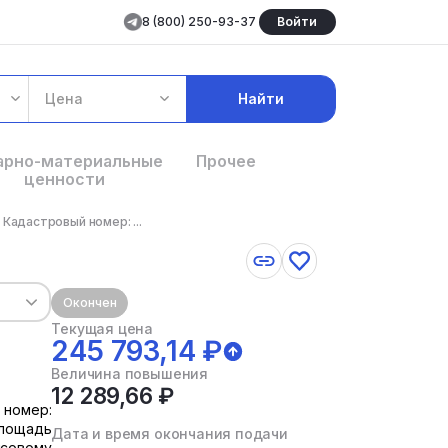
8 (800) 250-93-37
Войти
Цена
Найти
арно-материальные
Прочее
ценности
адастровый номер: ...
Окончен
Текущая цена
245 793,14 ₽
Величина повышения
12 289,66 ₽
номер:
Площадь
Дата и время окончания подачи
нсовому