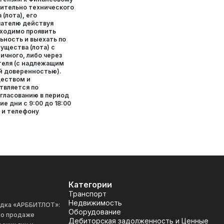
ительно технического
(лота), его
пателю действуя
ходимо проявить
ность и выехать по
ущества (лота) с
личного, либо через
теля (с надлежащим
й доверенностью).
ществом и
твляется по
гласованию в период
ие дни с 9:00 до 18:00
 и телефону
Категории
Транспорт
Недвижимость
адка «АРББИТЛОТ»:
Оборудование
 по продаже
Дебиторская задолженность и Ценные