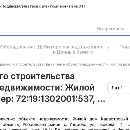
ы
Подписки
Связаться с агентом
Перейти на ЭТП
Все регионы
Оборудование
Дебиторская задолженность
Тов
и Ценные бумаги
шенного строительства Назначение объекта недвижимости: Жилой дом К
го строительства
недвижимости: Жилой
Лот 1
: 72:19:1302001:537, ...
начение объекта недвижимости: Жилой дом Кадастровый 
я область, Упоровский район, с. Упорово, ул. Парковая, 4, 
естно нажитая) (лот №1) Во избежание претензий к Фина