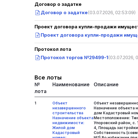
Договор о задатке
Договор о задатке
(03.07.2026, 02:53:09)
Проект договора купли-продажи имущест
Проект договора купли-продажи имущ
Протокол лота
Протокол торгов №29499-1
(03.07.2026, 
Все лоты
№
Наименование
Описание
лота
1
Объект
Объект незавершенно
незавершенного
Назначение объекта 
строительства
дом Кадастровый номе
Назначение объекта
Местоположение: Тюм
недвижимости:
Упоровский район, с. 
Жилой дом
4, Площадь застройки 
Кадастровый
Собственность (совм
номер:
№1) Во избежание пр