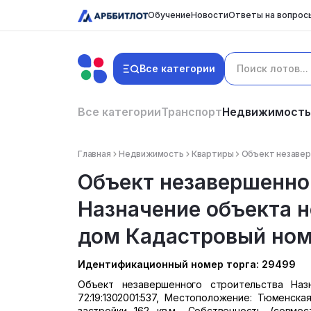
Обучение
Новости
Ответы на вопрос
Все категории
Все категории
Транспорт
Недвижимость
Главная
Недвижимость
Квартиры
Объект незавер
Объект незавершенно
Назначение объекта 
дом Кадастровый номер
Идентификационный номер торга: 29499
Объект незавершенного строительства Наз
72:19:1302001:537, Местоположение: Тюменска
застройки 162 кв.м., Собственность (совм