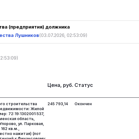
ва (предприятия) должника
ества Лушников
(03.07.2026, 02:53:09)
02:53:09)
Цена, руб.
Статус
го строительства
245 793,14
Окончен
недвижимости: Жилой
р: 72:19:1302001:537,
енская область,
Упорово, ул. Парковая,
162 кв.м.,
естно нажитая) (лот
етензий к Финансовому