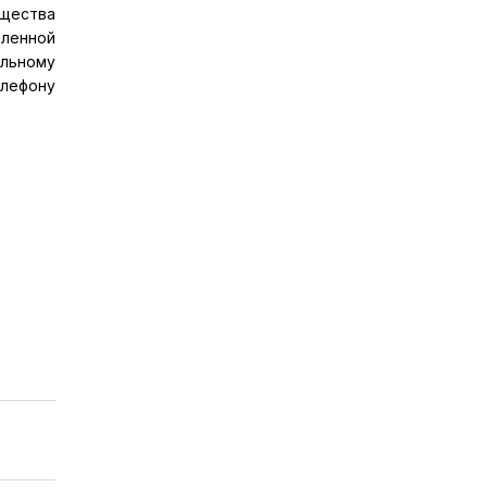
ущества
мленной
льному
лефону