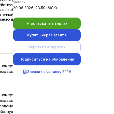
заявок:
ействуя
29.06.2026, 23:59 (МСК)
 (лота)
мленной
ванию в
Участвовать в торгах
Купить через агента
Перевести задаток
Подписаться на обновления
номер:
Площадь
Заказать выписку ЕГРН
номер:
Площадь
нсовому
ействуя