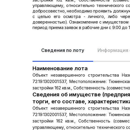
управляющему, относительно технического со
добросовестно, необходимо проявить должную
с целью его осмотра - личного, либо чер
доверенностью). Ознакомление с имуществом 
период приема заявок в рабочие дни с 9:00 до 
Сведения по лоту
Информация 
Наименование лота
Объект незавершенного строительства Наз
72:19:1302001:537, Местоположение: Тюменска
застройки 162 кв.м., Собственность (совместно
Сведения об имуществе (предприя
торги, его составе, характеристик
Объект незавершенного строительства Наз
72:19:1302001:537, Местоположение: Тюменска
застройки 162 кв.м., Собственность (совм
управляющему, относительно технического со