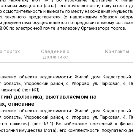
стояния имущества (лота), его комплектности, покупателю д
 осмотрительность и выехать по месту нахождения имущества
ез законного представителя (с надлежащим образом офор
и документами осуществляется по предварительному согласо
18:00 по электронной почте и телефону Организатора торгов.
о торгах
Сведения о
Kонтакты
должнике
начение объекта недвижимости: Жилой дом Кадастровый 
я область, Упоровский район, с. Упорово, ул. Парковая, 4, 
 нажитая) (лот №1)
тии) должника, выставляемом на
ах, описание
начение объекта недвижимости: Жилой дом Кадастровый 
я область, Упоровский район, с. Упорово, ул. Парковая, 4, 
естно нажитая) (лот №1) Во избежание претензий к Фина
стояния имущества (лота), его комплектности, покупателю д