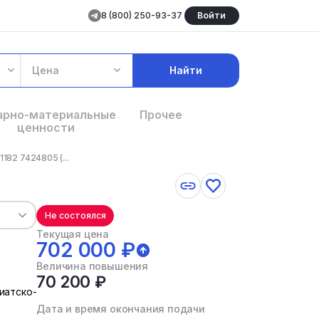
8 (800) 250-93-37
Войти
Цена
Найти
арно-материальные
Прочее
ценности
182 7424805 (...
Не состоялся
Текущая цена
702 000 ₽
Величина повышения
70 200 ₽
зиатско-
Дата и время окончания подачи