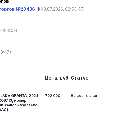
ргов
торгов №29436-1
(03.07.2026, 02:53:47)
02:53:47)
53:47)
Цена, руб.
Статус
 LADA GRANTA, 2024
702 000
Не состоялся
0608713, номер
05 (залог «Азиатско-
(АО).