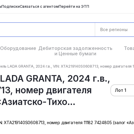
ы
Подписки
Связаться с агентом
Перейти на ЭТП
Все регионы
Оборудование
Дебиторская задолженность
Тов
и Ценные бумаги
ль LADA GRANTA, 2024 г.в., VIN: XTA219140S0608713, номер двигателя 11
LADA GRANTA, 2024 г.в.,
13, номер двигателя
Лот 1
«Азиатско-Тихо...
N: XTA219140S0608713, номер двигателя 11182 7424805 (залог «А