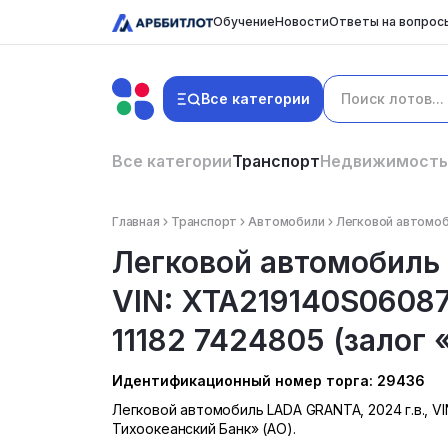
Обучение
Новости
Ответы на вопрос
Все категории
Все категории
Транспорт
Недвижимость
Главная
Транспорт
Автомобили
Легковой автомоби
Легковой автомобиль 
VIN: XTA219140S06087
11182 7424805 (залог 
Идентификационный номер торга: 29436
Легковой автомобиль LADA GRANTA, 2024 г.в., VI
Тихоокеанский Банк» (АО).