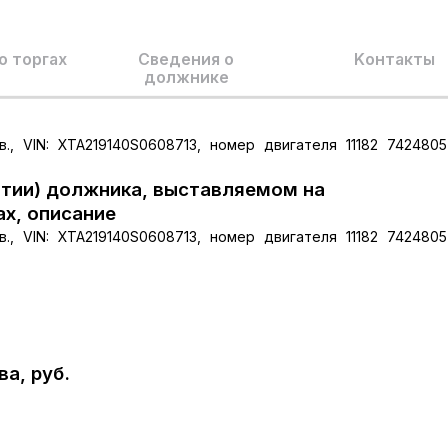
о торгах
Сведения о
Kонтакты
должнике
., VIN: XTA219140S0608713, номер двигателя 11182 7424805
тии) должника, выставляемом на
ах, описание
., VIN: XTA219140S0608713, номер двигателя 11182 7424805
а, руб.