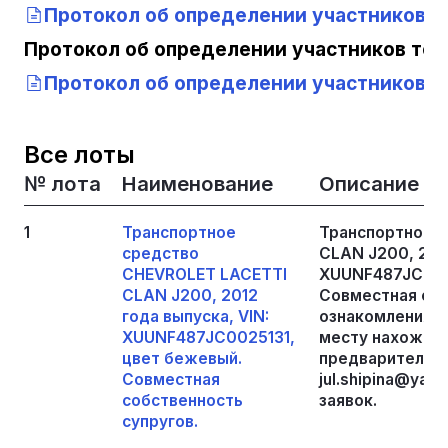
Протокол об определении участников т
Протокол об определении участников тор
Протокол об определении участников т
Все лоты
№ лота
Наименование
Описание
1
Транспортное
Транспортное 
средство
CLAN J200, 2012
CHEVROLET LACETTI
XUUNF487JC002
CLAN J200, 2012
Совместная соб
года выпуска, VIN:
ознакомления с
XUUNF487JC0025131,
месту нахожде
цвет бежевый.
предварительной
Совместная
jul.shipina@yan
собственность
заявок.
супругов.