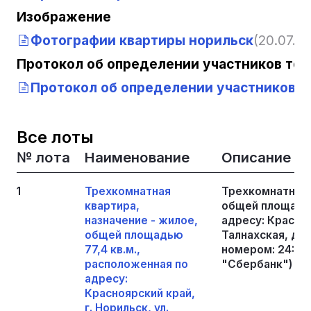
Изображение
Фотографии квартиры норильск
(20.07.20
Протокол об определении участников тор
Протокол об определении участников т
Все лоты
№ лота
Наименование
Описание
1
Трехкомнатная
Трехкомнатная 
квартира,
общей площадью
назначение - жилое,
адресу: Красноя
общей площадью
Талнахская, д. 
77,4 кв.м.,
номером: 24:55
расположенная по
"Сбербанк")
адресу:
Красноярский край,
г. Норильск, ул.