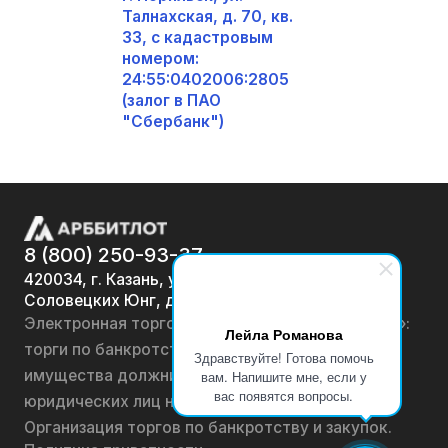
Талнахская, д. 70, кв.
33, с кадастровым
номером:
24:55:0402006:2805
(залог в ПАО
"Сбербанк")
8 (800) 250-93-37
420034, г. Казань, ул.
Соловецких Юнг, д. 7
Электронная торговая площадка «АРББИТЛОТ»:
Лейла Романова
торги по банкротству, лоты по продаже
Здравствуйте! Готова помочь
имущества должников физических лиц и
вам. Напишите мне, если у
вас появятся вопросы.
юридических лиц на онлайн-аукционах.
Организация торгов по банкротству и закупок.